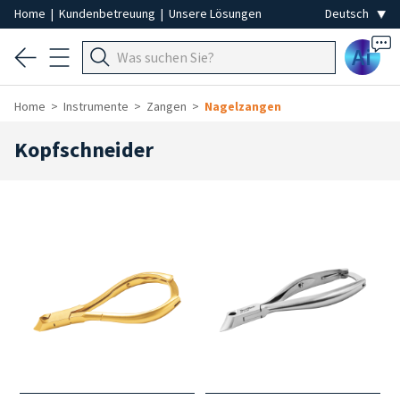
Home
|
Kundenbetreuung
|
Unsere Lösungen
Ai
Home
Instrumente
Zangen
Nagelzangen
Kopfschneider