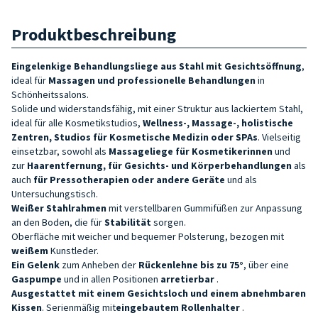
Produktbeschreibung
Eingelenkige Behandlungsliege aus Stahl mit Gesichtsöffnung
,
ideal für
Massagen und professionelle Behandlungen
in
Schönheitssalons.
Solide und widerstandsfähig, mit einer Struktur aus lackiertem Stahl,
ideal für alle Kosmetikstudios,
Wellness-, Massage-, holistische
Zentren, Studios für Kosmetische Medizin oder SPAs
. Vielseitig
einsetzbar, sowohl als
Massageliege für Kosmetikerinnen
und
zur
Haarentfernung, für Gesichts- und Körperbehandlungen
als
auch
für Pressotherapien oder andere Geräte
und als
Untersuchungstisch.
Weißer Stahlrahmen
mit verstellbaren Gummifüßen zur Anpassung
an den Boden, die für
Stabilität
sorgen.
Oberfläche mit weicher und bequemer Polsterung, bezogen mit
weißem
Kunstleder.
Ein
Gelenk
zum Anheben der
Rückenlehne bis zu
75°
,
über eine
Gaspumpe
und in allen Positionen
arretierbar
.
Ausgestattet mit einem Gesichtsloch und einem abnehmbaren
Kissen
. Serienmäßig mit
eingebautem Rollenhalter
.