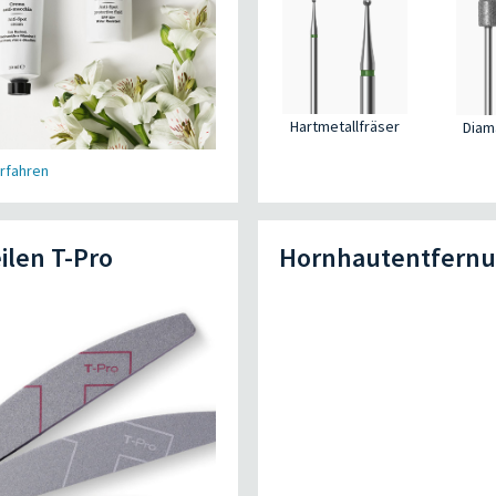
Hartmetallfräser
Diam
rfahren
ilen T-Pro
Hornhautentfern