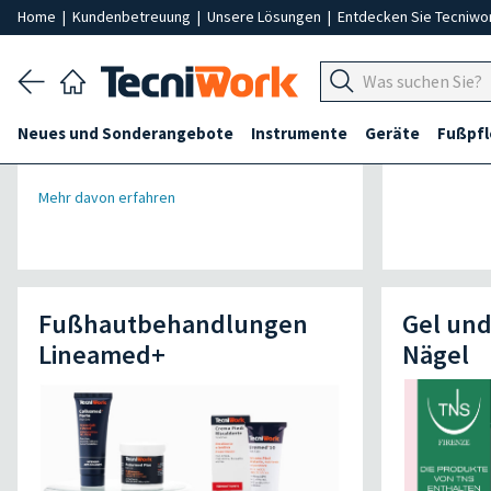
Home
|
Kundenbetreuung
|
Unsere Lösungen
|
Entdecken Sie Tecniwo
Neues und Sonderangebote
Instrumente
Geräte
Fußpf
Mehr davon erfahren
Fußhautbehandlungen
Gel un
Lineamed+
Nägel