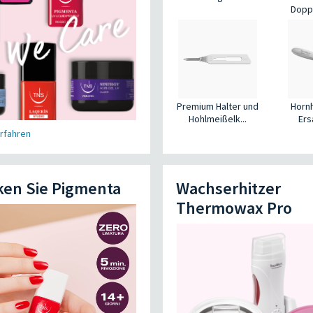
Doppe
Premium Halter und
Hornh
Hohlmeißelk...
Ers
rfahren
ken Sie Pigmenta
Wachserhitzer
Thermowax Pro