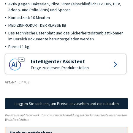
Aktiv gegen: Bakterien, Pilze, Viren (einschließlich HIV, HBV, HCV,
Adeno- und Polio-Virus) und Sporen
Kontaktzeit: 10 Minuten
MEDIZINPRODUKT DER KLASSE IIB
Das technische Datenblatt und das Sicherheitsdatenblatt können
im Bereich Dokumente heruntergeladen werden.
Format 1 kg
Intelligenter Assistent
Frage zu diesem Produkt stellen
Art.-Nr.: CP703
Loggen Sie sich ein, um Preise anzusehen und einzukaufen
Die Preise auf Tecniwork.it sind nur nach Anmeldung auf der für Fachleute reservierten
Website sichtbar.
Noch zu entdecken: