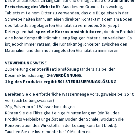
Das Granulat löst sich langsam auf und ermöglicht so die
allmähliche
Freisetzung des Wirkstoffs
. Aus diesem Grund ist es wichtig,
Tabletts mit einem Gitter zu verwenden, das die Bügeleisen in der
Schwebe halten kann, um einen direkten Kontakt mit dem am Boden
des Tabletts abgelagerten Granulat zu vermeiden. Sterysept
Detergo enthält
spezielle Korrosionsinhibitoren
, die dem Produkt
eine hohe Kompatibilität mit allen gängigen Materialien verleihen. Es
ist jedoch immer ratsam, die Kontaktmöglichkeiten zwischen den
Materialien und dem noch ungelösten Granulat zu minimieren.
VERWENDUNGSWEISE
Zubereitung der
Sterilisationslösung
(anders als bei der
Desinfektionslösung).
2% VERDÜNNUNG
.
1 kg des Produkts ergibt 50 l STERILISIERUNGSLÖSUNG
.
Bereiten Sie die erforderliche Wassermenge vorzugsweise bei
35 °C
vor (auch Leitungswasser)
20 g Pulver pro 1 l Wasser hinzufügen
Rühren Sie die Flüssigkeit einige Minuten lang um (ein Teil des
Produkts verbleibt ungelöst am Boden der Schale, wodurch die
Konzentration des Wirkstoffs in der Lösung konstant bleibt).
Tauchen Sie die Instrumente für 10 Minuten ein.