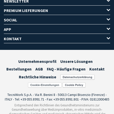
NEWSLETTER
PREMIUM LIEFERUNGEN
SOCIAL
APP
KONTAKT
Unternehmensprofil
Unsere Lösungen
Bestellungen
AGB
FAQ - Häufige Fragen
Kontakt
Rechtliche Hinweise
Cookie-Einstellungen
TecniWork S.p.A. - Via R. Benini 8 - 50013 Campi Bisenzio (Firenze) -
ITALY - Tel: +39 055.8991.71 - Fax: +39 055.8991.801 - P.IVA: 01812000485
Entsprechend den Richtlinien des Gesundheitsministeriums zur
Gesundheitswerbung über Medizinprodukten, in-vitro medizinisch-
diagnostischen Geräten und medizinisch-chirurgischen Mitteln wird der