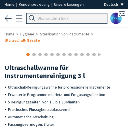
Home
|
Kundenbetreuung
|
Unsere Lösungen
Ai
Home
Hygiene
Sterilisation von Instrumente
Ultraschall-Geräte
Ultraschallwanne für
Instrumentenreinigung 3 l
Ultraschall-Reinigungswanne für professionelle Instrumente
Erweiterte Programme mit Heiz- und Entgasungsfunktion
5 Reinigungszeiten: von 1,5 bis 30 Minuten
Praktisches Flüssigkeitsablassventil
Automatische Abschaltung
Fassungsvermögen: 3 Liter