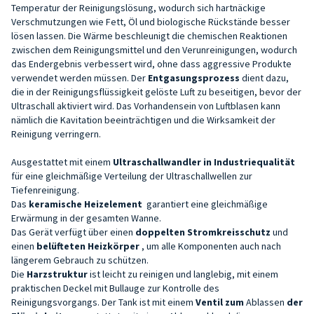
Temperatur der Reinigungslösung, wodurch sich hartnäckige
Verschmutzungen wie Fett, Öl und biologische Rückstände besser
lösen lassen. Die Wärme beschleunigt die chemischen Reaktionen
zwischen dem Reinigungsmittel und den Verunreinigungen, wodurch
das Endergebnis verbessert wird, ohne dass aggressive Produkte
verwendet werden müssen. Der
Entgasungsprozess
dient dazu,
die in der Reinigungsflüssigkeit gelöste Luft zu beseitigen, bevor der
Ultraschall aktiviert wird. Das Vorhandensein von Luftblasen kann
nämlich die Kavitation beeinträchtigen und die Wirksamkeit der
Reinigung verringern.
Ausgestattet mit einem
Ultraschallwandler in Industriequalität
für eine gleichmäßige Verteilung der Ultraschallwellen zur
Tiefenreinigung.
Das
keramische Heizelement
garantiert eine gleichmäßige
Erwärmung in der gesamten Wanne.
Das Gerät verfügt über einen
doppelten Stromkreisschutz
und
einen
belüfteten Heizkörper
, um alle Komponenten auch nach
längerem Gebrauch zu schützen.
Die
Harzstruktur
ist leicht zu reinigen und langlebig, mit einem
praktischen Deckel mit Bullauge zur Kontrolle des
Reinigungsvorgangs. Der Tank ist mit einem
Ventil zum
Ablassen
der