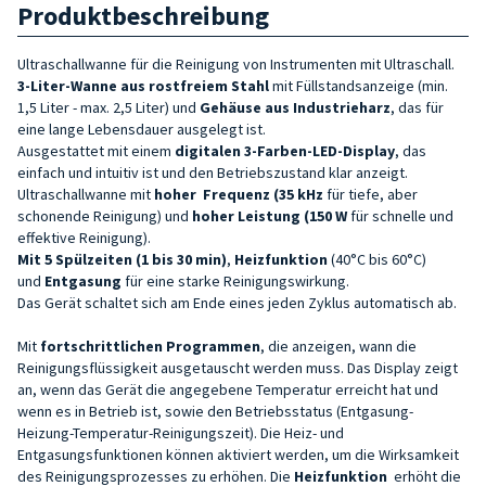
Produktbeschreibung
Ultraschallwanne für die Reinigung von Instrumenten mit Ultraschall.
3-Liter-Wanne aus rostfreiem Stahl
mit Füllstandsanzeige (min.
1,5 Liter - max. 2,5 Liter) und
Gehäuse aus Industrieharz
, das für
eine lange Lebensdauer ausgelegt ist.
Ausgestattet mit einem
digitalen 3-Farben-LED-Display
, das
einfach und intuitiv ist und den Betriebszustand klar anzeigt.
Ultraschallwanne mit
hoher
Frequenz
(35 kHz
für tiefe, aber
schonende Reinigung) und
hoher Leistung
(150 W
für schnelle und
effektive Reinigung).
Mit 5 Spülzeiten (1 bis 30 min)
,
Heizfunktion
(40°C bis 60°C)
und
Entgasung
für eine starke Reinigungswirkung.
Das Gerät schaltet sich am Ende eines jeden Zyklus automatisch ab.
Mit
fortschrittlichen Programmen
, die anzeigen, wann die
Reinigungsflüssigkeit ausgetauscht werden muss. Das Display zeigt
an, wenn das Gerät die angegebene Temperatur erreicht hat und
wenn es in Betrieb ist, sowie den Betriebsstatus (Entgasung-
Heizung-Temperatur-Reinigungszeit). Die Heiz- und
Entgasungsfunktionen können aktiviert werden, um die Wirksamkeit
des Reinigungsprozesses zu erhöhen. Die
Heizfunktion
erhöht die