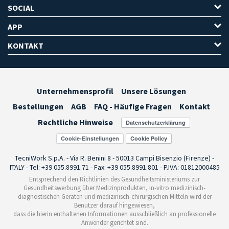
SOCIAL
APP
KONTAKT
Unternehmensprofil
Unsere Lösungen
Bestellungen
AGB
FAQ - Häufige Fragen
Kontakt
Rechtliche Hinweise
Cookie-Einstellungen
TecniWork S.p.A. - Via R. Benini 8 - 50013 Campi Bisenzio (Firenze) -
ITALY - Tel: +39 055.8991.71 - Fax: +39 055.8991.801 - P.IVA: 01812000485
Entsprechend den Richtlinien des Gesundheitsministeriums zur
Gesundheitswerbung über Medizinprodukten, in-vitro medizinisch-
diagnostischen Geräten und medizinisch-chirurgischen Mitteln wird der
Benutzer darauf hingewiesen,
dass die hierin enthaltenen Informationen ausschließlich an professionelle
Anwender gerichtet sind.