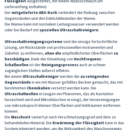
Flüssigkeit
ausgestattet, mit einem Ablassschlauch (im
Lieferumfang enthalten).
Der
mitgelieferte ABS-Korb
verhindert die Reibung zwischen
Gegenständen und den Edelstahlwänden der Wanne.
Die Wanne kann mit normalem Leitungswasser verwendet werden
oder bei Bedarf mit
speziellen Ultraschallreinigern
.
Ultraschallreinigungssysteme
sind die einzige fortschrittliche
Lösung, um Rückstände von professionellen Instrumenten und
Zubehör zu entfernen,
ohne die
empfindlichsten Oberflächen
zu
beschädigen
. Dank der Einwirkung von
Hochfrequenz-
Schallwellen
ist der
Reinigungsprozess
auch an schwer
zugänglichen Stellen äußerst effektiv.
Bei einem
Ultraschallreiniger
werden die
zu reinigenden
Gegenstände
in ein mit Wasser gefülltes Becken getaucht, das mit
bestimmten
Chemikalien
versetzt werden kann. Die
Ultraschallwellen
erzeugen ein Phänomen, das als Kavitation
bezeichnet wird und Mikrobläschen erzeugt, die Verunreinigungen
von mikroskopisch kleinen Oberflächen und Hohlräumen entfernen
können.
Die
Waschzeit
variiert je nach Verschmutzungsgrad und dem zu
behandelnden Material. Die
Erwärmung der Flüssigkeit
kann in das
System integriert werden, um die Wirksamkeit des Waschvorgangs