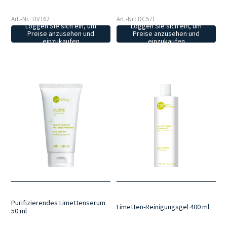
Art.-Nr.: DV162
Art.-Nr.: DC571
Loggen Sie sich ein, um
Loggen Sie sich ein, um
Preise anzusehen und
Preise anzusehen und
einzukaufen
einzukaufen
Purifizierendes Limettenserum
Limetten-Reinigungsgel 400 ml
50 ml