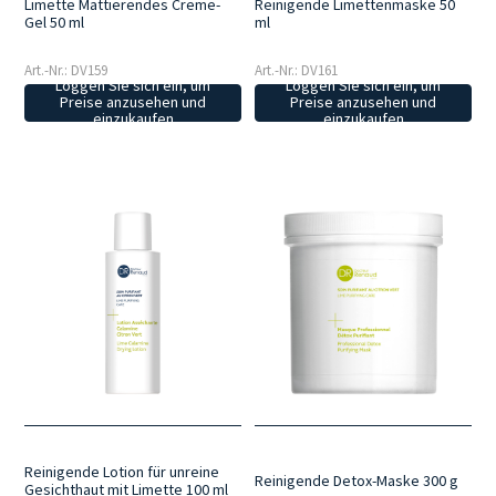
Limette Mattierendes Creme-
Reinigende Limettenmaske 50
Gel 50 ml
ml
Art.-Nr.: DV159
Art.-Nr.: DV161
Loggen Sie sich ein, um
Loggen Sie sich ein, um
Preise anzusehen und
Preise anzusehen und
einzukaufen
einzukaufen
Reinigende Lotion für unreine
Reinigende Detox-Maske 300 g
Gesichthaut mit Limette 100 ml