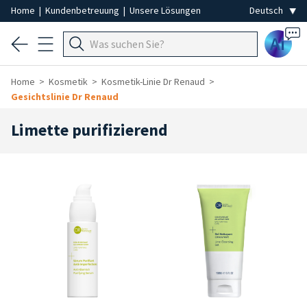
Home
|
Kundenbetreuung
|
Unsere Lösungen
Ai
Home
Kosmetik
Kosmetik-Linie Dr Renaud
Gesichtslinie Dr Renaud
Limette purifizierend