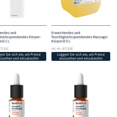
endes und
Erweichendes und
gkeitsspendendes Körper-
feuchtigkeitsspendendes Massage-
öl 1 L
Körperöl 5 L
 BT110C
Art.-Nr.: BT110R
en Sie sich ein, um Preise
Loggen Sie sich ein, um Preise
zusehen und einzukaufen
anzusehen und einzukaufen