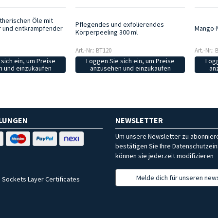
therischen Öle mit
Pflegendes und exfolierendes
 und entkrampfender
Mango-
Körperpeeling 300 ml
Art.-Nr.: BT120
Art.-Nr.:
sich ein, um Preise
Loggen Sie sich ein, um Preise
Logg
 und einzukaufen
anzusehen und einzukaufen
an
HLUNGEN
NEWSLETTER
Um unsere Newsletter zu abonniere
bestätigen Sie Ihre Datenschutzein
können sie jederzeit modifizieren
Melde dich für unseren news
 Sockets Layer Certificates