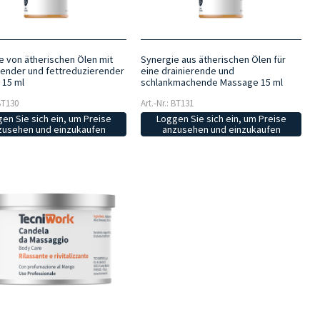
e von ätherischen Ölen mit
Synergie aus ätherischen Ölen für
nder und fettreduzierender
eine drainierende und
 15 ml
schlankmachende Massage 15 ml
 BT130
Art.-Nr.: BT131
en Sie sich ein, um Preise
Loggen Sie sich ein, um Preise
zusehen und einzukaufen
anzusehen und einzukaufen