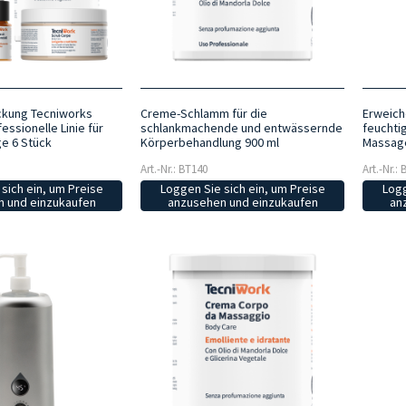
ckung Tecniworks
Creme-Schlamm für die
Erweich
ssionelle Linie für
schlankmachende und entwässernde
feuchti
e 6 Stück
Körperbehandlung 900 ml
Massage
Art.-Nr.: BT140
Art.-Nr.:
sich ein, um Preise
Loggen Sie sich ein, um Preise
Logg
 und einzukaufen
anzusehen und einzukaufen
an