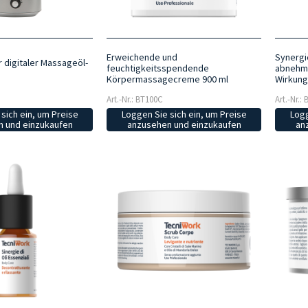
Erweichende und
Synergi
r digitaler Massageöl-
feuchtigkeitsspendende
abnehme
Körpermassagecreme 900 ml
Wirkung
Art.-Nr.: BT100C
Art.-Nr.:
sich ein, um Preise
Loggen Sie sich ein, um Preise
Logg
 und einzukaufen
anzusehen und einzukaufen
an