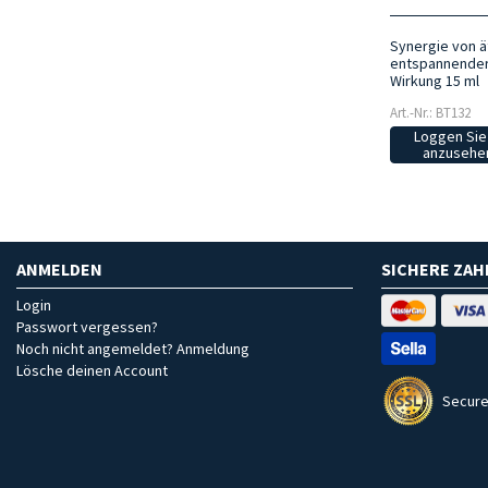
Synergie von ä
entspannender
Wirkung 15 ml
Art.-Nr.: BT132
Loggen Sie 
anzusehen
ANMELDEN
SICHERE ZA
Login
Passwort vergessen?
Noch nicht angemeldet? Anmeldung
Lösche deinen Account
Secure