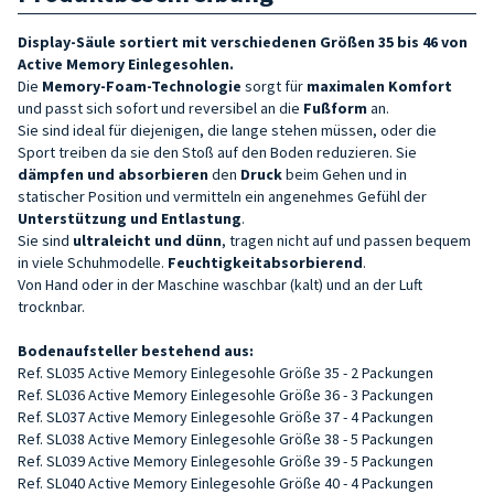
Display-Säule sortiert mit verschiedenen Größen 35 bis 46 von
Active Memory Einlegesohlen.
Die
Memory-Foam-Technologie
sorgt für
maximalen Komfort
und passt sich sofort und reversibel an die
Fußform
an.
Sie sind ideal für diejenigen, die lange stehen müssen, oder die
Sport treiben da sie den Stoß auf den Boden reduzieren. Sie
dämpfen und absorbieren
den
Druck
beim Gehen und in
statischer Position und vermitteln ein angenehmes Gefühl der
Unterstützung und Entlastung
.
Sie sind
ultraleicht und dünn
, tragen nicht auf und passen bequem
in viele Schuhmodelle.
Feuchtigkeitabsorbierend
.
Von Hand oder in der Maschine waschbar (kalt) und an der Luft
trocknbar.
Bodenaufsteller bestehend aus:
Ref. SL035
Active Memory
Einlegesohle Größe 35 - 2 Packungen
Ref. SL036
Active Memory
Einlegesohle Größe 36 - 3 Packungen
Ref. SL037 Active Memory Einlegesohle Größe 37 - 4 Packungen
Ref. SL038 Active Memory Einlegesohle Größe 38 - 5 Packungen
Ref. SL039 Active Memory Einlegesohle Größe 39 - 5 Packungen
Ref. SL040 Active Memory Einlegesohle Größe 40 - 4 Packungen