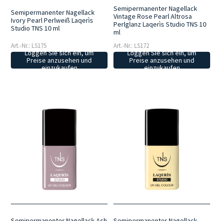
Semipermanenter Nagellack
Semipermanenter Nagellack
Vintage Rose Pearl Altrosa
Ivory Pearl Perlweiß Laqerìs
Perlglanz Laqerìs Studio TNS 10
Studio TNS 10 ml
ml
Art.-Nr.: LS175
Art.-Nr.: LS172
Loggen Sie sich ein, um
Loggen Sie sich ein, um
Preise anzusehen und
Preise anzusehen und
einzukaufen
einzukaufen
Semipermanenter Nagellack Ash
Semipermanenter Nagellack