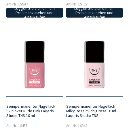
Art.-Nr.: LSNA7
Art.-Nr.: LSF03
Loggen Sie sich ein, um
Loggen Sie sich ein, um
Preise anzusehen und
Preise anzusehen und
einzukaufen
einzukaufen
Semipermanenter Nagellack
Semipermanenter Nagellack
Skinlover Nude Pink Laqerìs
Milky Rose milchig rosa 10 ml
Studio TNS 10 ml
Laqerìs Studio TNS
Art.-Nr.: LS457
Art.-Nr.: LS344