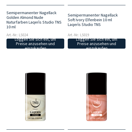
Semipermanenter Nagellack
Semipermanenter Nagellack
Golden Almond Nude
Soft Ivory Elfenbein 10 ml
Naturfarben Laqerìs Studio TNS
Laqerìs Studio TNS
10 ml
Art.-Nr.: LS024
Art.-Nr.: LS019
Loggen Sie sich ein, um
Loggen Sie sich ein, um
Preise anzusehen und
Preise anzusehen und
einzukaufen
einzukaufen