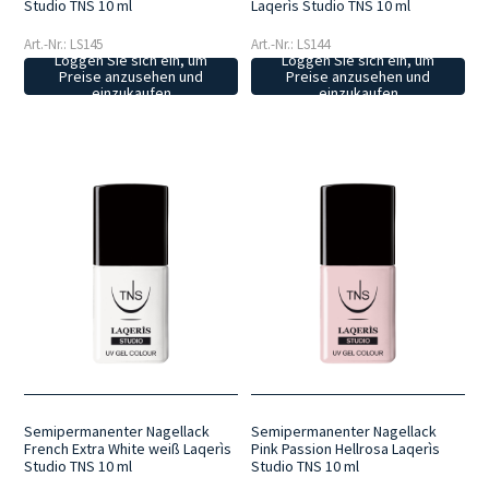
Studio TNS 10 ml
Laqerìs Studio TNS 10 ml
Art.-Nr.: LS145
Art.-Nr.: LS144
Loggen Sie sich ein, um
Loggen Sie sich ein, um
Preise anzusehen und
Preise anzusehen und
einzukaufen
einzukaufen
Semipermanenter Nagellack
Semipermanenter Nagellack
French Extra White weiß Laqerìs
Pink Passion Hellrosa Laqerìs
Studio TNS 10 ml
Studio TNS 10 ml