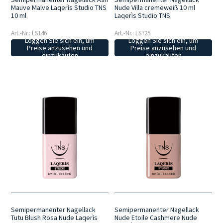
Mauve Malve Laqerìs Studio TNS
Nude Villa cremeweiß 10 ml
10 ml
Laqerìs Studio TNS
Art.-Nr.: LS146
Art.-Nr.: LS725
Loggen Sie sich ein, um
Loggen Sie sich ein, um
Preise anzusehen und
Preise anzusehen und
einzukaufen
einzukaufen
Semipermanenter Nagellack
Semipermanenter Nagellack
Tutu Blush Rosa Nude Laqerìs
Nude Etoile Cashmere Nude