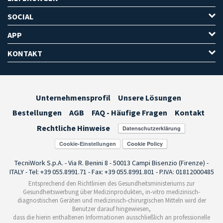
SOCIAL
APP
KONTAKT
Unternehmensprofil
Unsere Lösungen
Bestellungen
AGB
FAQ - Häufige Fragen
Kontakt
Rechtliche Hinweise
Cookie-Einstellungen
TecniWork S.p.A. - Via R. Benini 8 - 50013 Campi Bisenzio (Firenze) -
ITALY - Tel: +39 055.8991.71 - Fax: +39 055.8991.801 - P.IVA: 01812000485
Entsprechend den Richtlinien des Gesundheitsministeriums zur
Gesundheitswerbung über Medizinprodukten, in-vitro medizinisch-
diagnostischen Geräten und medizinisch-chirurgischen Mitteln wird der
Benutzer darauf hingewiesen,
dass die hierin enthaltenen Informationen ausschließlich an professionelle