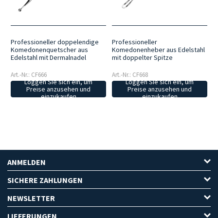
für Desinfektions- und Sterilisationsverfahren, wodurch sie
Widerstandsfähigkeit, Zuverlässigkeit und eine lange Lebensdauer
gewährleisten.
Praktische Handhabung
: Die Instrumente sind so
konzipiert, dass sie bei der kosmetischen Gesichtsreinigung einen
stabilen Halt und eine gute Kontrolle bieten.
Professioneller doppelendige
Professioneller
Komedonenquetscher aus
Komedonenheber aus Edelstahl
Edelstahl mit Dermalnadel
mit doppelter Spitze
Art.-Nr.: CF666
Art.-Nr.: CF668
Loggen Sie sich ein, um
Loggen Sie sich ein, um
Preise anzusehen und
Preise anzusehen und
einzukaufen
einzukaufen
ANMELDEN
SICHERE ZAHLUNGEN
NEWSLETTER
LIEFERUNGEN