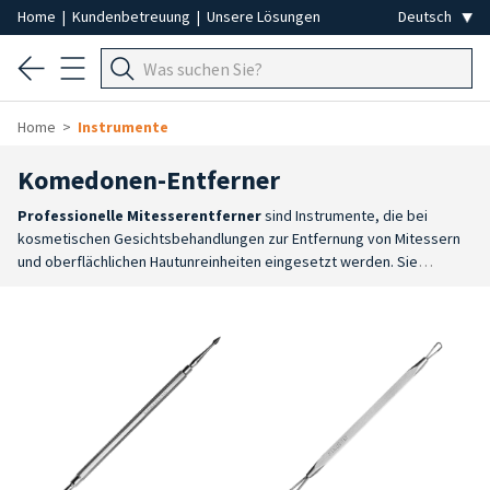
Home
|
Kundenbetreuung
|
Unsere Lösungen
Home
Instrumente
Komedonen-Entferner
Professionelle Mitesserentferner
sind Instrumente, die bei
kosmetischen Gesichtsbehandlungen zur Entfernung von Mitessern
und oberflächlichen Hautunreinheiten eingesetzt werden. Sie
ermöglichen präzises Arbeiten bei der kosmetischen
Gesichtsreinigung und unterstützen so die gezielte Entfernung von
Hautunreinheiten.
Gesichtsreinigung
: Entwickelt, um die
kontrollierte Entfernung von Mitessern und oberflächlichen
Unreinheiten während kosmetischer Behandlungen zu
erleichtern.
Höchste Präzision
: Die Arbeitsspitzen ermöglichen ein
präzises Eingreifen in den verschiedenen Bereichen des Gesichts
und sorgen so für eine praktische und kontrollierte
Anwendung.
Edelstahl
: Sie bestehen aus Edelstahl und eignen sich