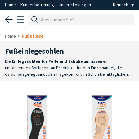
Home
|
Kundenbetreuung
|
Unsere Lösungen
Home
Fußpflege
Fußeinlegesohlen
Die
Einlegesohlen für Füße und Schuhe
umfassen ein
umfassendes Sortiment an Produkten für den Einzelhandel, die
darauf ausgelegt sind, den Tragekomfort im Schuh bei alltäglichen
Aktivitäten zu verbessern. Sie sind in zahlreichen Modellen, Größen
und Ausführungen erhältlich und stellen eine praktische Lösung dar,
um den Gehkomfort zu steigern und den Schuh an unterschiedliche
Nutzungsanforderungen anzupassen.
Große Auswahl
: Das
Sortiment umfasst Einlegesohlen in voller Länge und in ¾-Länge, die
in zahlreichen Größen und Ausführungen erhältlich sind, um den
unterschiedlichen Anforderungen gerecht zu werden.
Für jeden
Einsatzzweck
: Es sind Einlegesohlen für Arbeit, Sport, Freizeit und
Alltagsaktivitäten erhältlich, sowie Modelle, die speziell zur Stützung