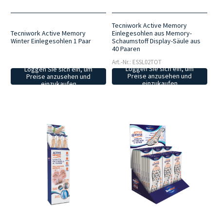
Tecniwork Active Memory
Einlegesohlen aus Memory-
Tecniwork Active Memory
Schaumstoff Display-Säule aus
Winter Einlegesohlen 1 Paar
40 Paaren
Art.-Nr.: ESSL02TOT
Loggen Sie sich ein, um
Loggen Sie sich ein, um
Preise anzusehen und
Preise anzusehen und
einzukaufen
einzukaufen