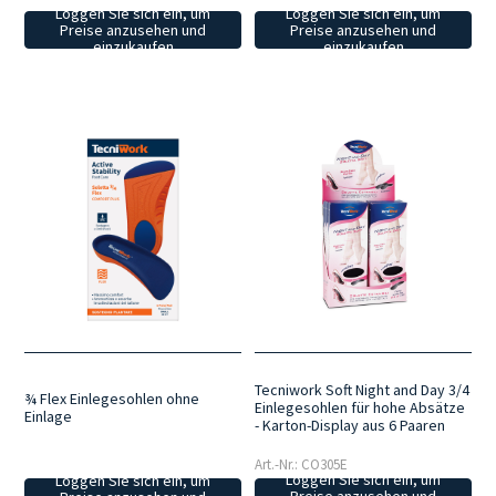
Loggen Sie sich ein, um
Loggen Sie sich ein, um
Preise anzusehen und
Preise anzusehen und
einzukaufen
einzukaufen
Tecniwork Soft Night and Day 3/4
¾ Flex Einlegesohlen ohne
Einlegesohlen für hohe Absätze
Einlage
- Karton-Display aus 6 Paaren
Art.-Nr.: CO305E
Loggen Sie sich ein, um
Loggen Sie sich ein, um