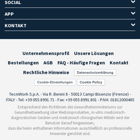
SOCIAL
APP
KONTAKT
Unternehmensprofil
Unsere Lösungen
Bestellungen
AGB
FAQ - Häufige Fragen
Kontakt
Rechtliche Hinweise
Cookie-Einstellungen
TecniWork S.p.A. - Via R. Benini 8 - 50013 Campi Bisenzio (Firenze) -
ITALY - Tel: +39 055.8991.71 - Fax: +39 055.8991.801 - P.IVA: 01812000485
Entsprechend den Richtlinien des Gesundheitsministeriums zur
Gesundheitswerbung über Medizinprodukten, in-vitro medizinisch-
diagnostischen Geräten und medizinisch-chirurgischen Mitteln wird der
Benutzer darauf hingewiesen,
dass die hierin enthaltenen Informationen ausschließlich an professionelle
Anwender gerichtet sind.