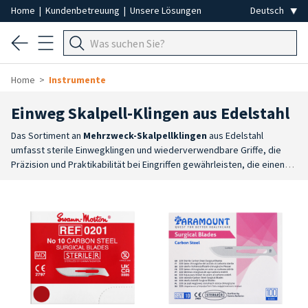
Home
|
Kundenbetreuung
|
Unsere Lösungen
Home
Instrumente
Einweg Skalpell-Klingen aus Edelstahl
Das Sortiment an
Mehrzweck-Skalpellklingen
aus Edelstahl
umfasst sterile Einwegklingen und wiederverwendbare Griffe, die
Präzision und Praktikabilität bei Eingriffen gewährleisten, die einen
kontrollierten Schnitt erfordern. Erhältlich sind Swann-Morton-
Skalpellklingen, Paramount-Klingen sowie Skalpellgriffe in den
Größen 3 und 4, die mit den jeweiligen Klingentypen kompatibel
sind.
Hochwertiges Material
: Die Klingen bestehen aus
zertifiziertem Edelstahl, der Korrosionsbeständigkeit und
Formstabilität während des Gebrauchs gewährleistet.
Steril und
zum Einmalgebrauch
: Jede Klinge ist einzeln verpackt und
sterilisiert, wodurch hygienische Bedingungen für die professionelle
Arbeit gewährleistet sind.
Schnittpräzision
: Die Schärfe der Klinge