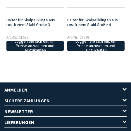
Halter für Skalpellklinge aus
Halter für Skalpellklingen aus
rostfreiem Stahl Größe 3
rostfreiem Stahl Größe 4
Art.-Nr.: CF677
Art.-Nr.: CF678
Loggen Sie sich ein, um
Loggen Sie sich ein, um
Preise anzusehen und
Preise anzusehen und
einzukaufen
einzukaufen
ANMELDEN
SICHERE ZAHLUNGEN
NEWSLETTER
LIEFERUNGEN