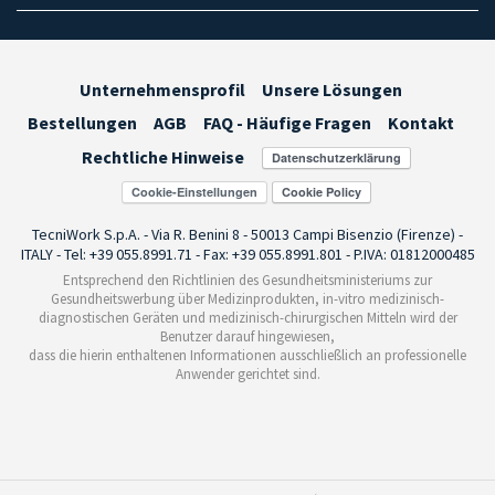
Unternehmensprofil
Unsere Lösungen
Bestellungen
AGB
FAQ - Häufige Fragen
Kontakt
Rechtliche Hinweise
Cookie-Einstellungen
TecniWork S.p.A. - Via R. Benini 8 - 50013 Campi Bisenzio (Firenze) -
ITALY - Tel: +39 055.8991.71 - Fax: +39 055.8991.801 - P.IVA: 01812000485
Entsprechend den Richtlinien des Gesundheitsministeriums zur
Gesundheitswerbung über Medizinprodukten, in-vitro medizinisch-
diagnostischen Geräten und medizinisch-chirurgischen Mitteln wird der
Benutzer darauf hingewiesen,
dass die hierin enthaltenen Informationen ausschließlich an professionelle
Anwender gerichtet sind.