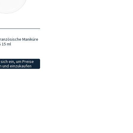
 französische Maniküre
S 15 ml
sich ein, um Preise
 und einzukaufen