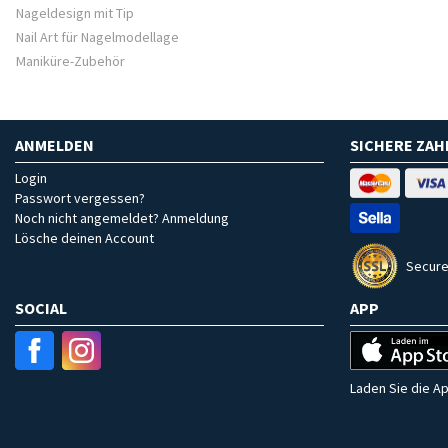
Nageldesign mit Tip
Nail Art für Nagelmodellage
Maniküre-Zubehör
ANMELDEN
SICHERE ZA
Login
Passwort vergessen?
Noch nicht angemeldet? Anmeldung
Lösche deinen Account
Secure
SOCIAL
APP
Laden Sie die Ap