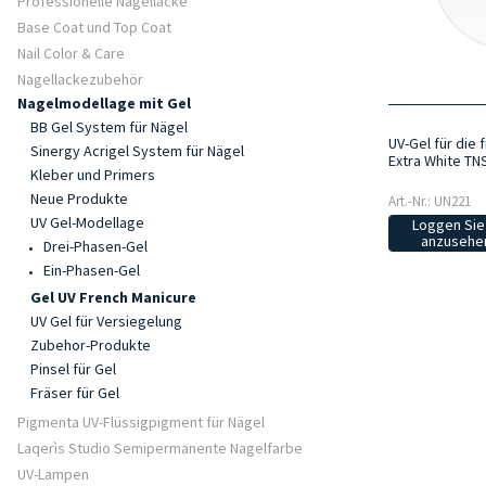
Professionelle Nagellacke
Base Coat und Top Coat
Nail Color & Care
Nagellackezubehör
Nagelmodellage mit Gel
BB Gel System für Nägel
UV-Gel für die
Sinergy Acrigel System für Nägel
Extra White TN
Kleber und Primers
Neue Produkte
Art.-Nr.: UN221
UV Gel-Modellage
Loggen Sie 
anzusehen
Drei-Phasen-Gel
Ein-Phasen-Gel
Gel UV French Manicure
UV Gel für Versiegelung
Zubehor-Produkte
Pinsel für Gel
Fräser für Gel
Pigmenta UV-Flüssigpigment für Nägel
Laqerìs Studio Semipermanente Nagelfarbe
UV-Lampen