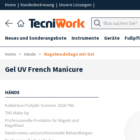
Home
|
Kundenbetreuung
|
Unsere Lösungen
|
Neues und Sonderangebote
Instrumente
Geräte
Fußpf
Home
Hände
Nagelmodellage mit Gel
Gel UV French Manicure
HÄNDE
Kollektion Fruhjahr Sommer 2026 TNS
TNS Make Up
Professionelle Produkte für Nägeln und
Nagelhaut
Handcremes und professionelle Behandlungen