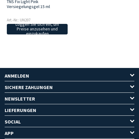
TNS Fix Light Pink
Versiegelungsgel 15 ml
Art.-Nr.: UN207
Loggen Sie sich ein, um
Preise anzusehen und
einzukaufen
ANMELDEN
SICHERE ZAHLUNGEN
NEWSLETTER
LIEFERUNGEN
SOCIAL
APP