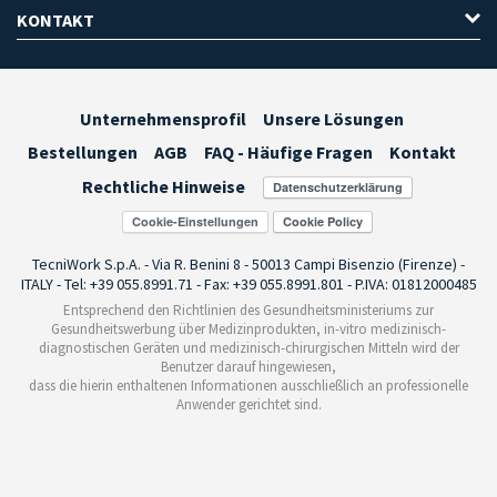
KONTAKT
Unternehmensprofil
Unsere Lösungen
Bestellungen
AGB
FAQ - Häufige Fragen
Kontakt
Rechtliche Hinweise
Cookie-Einstellungen
TecniWork S.p.A. - Via R. Benini 8 - 50013 Campi Bisenzio (Firenze) -
ITALY - Tel: +39 055.8991.71 - Fax: +39 055.8991.801 - P.IVA: 01812000485
Entsprechend den Richtlinien des Gesundheitsministeriums zur
Gesundheitswerbung über Medizinprodukten, in-vitro medizinisch-
diagnostischen Geräten und medizinisch-chirurgischen Mitteln wird der
Benutzer darauf hingewiesen,
dass die hierin enthaltenen Informationen ausschließlich an professionelle
Anwender gerichtet sind.