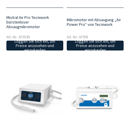
Mistral Air Pro Tecniwork
Mikromotor mit Absaugung „Air
bürstenloser
Power Pro“ von Tecniwork
Absaugmikromotor
Art.-Nr.: AF953N
Art.-Nr.: AF958
Loggen Sie sich ein, um
Loggen Sie sich ein, um
Preise anzusehen und
Preise anzusehen und
einzukaufen
einzukaufen