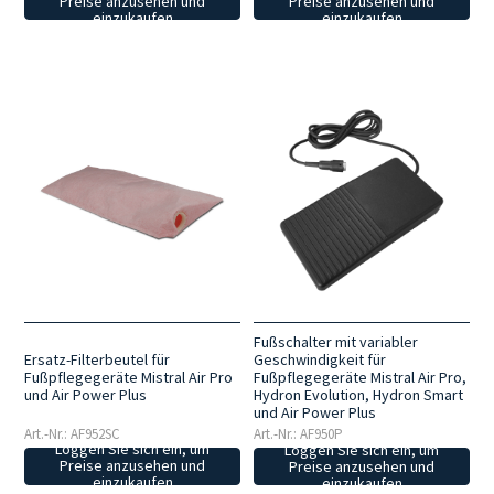
Preise anzusehen und
Preise anzusehen und
einzukaufen
einzukaufen
Fußschalter mit variabler
Ersatz-Filterbeutel für
Geschwindigkeit für
Fußpflegegeräte Mistral Air Pro
Fußpflegegeräte Mistral Air Pro,
und Air Power Plus
Hydron Evolution, Hydron Smart
und Air Power Plus
Art.-Nr.: AF952SC
Art.-Nr.: AF950P
Loggen Sie sich ein, um
Loggen Sie sich ein, um
Preise anzusehen und
Preise anzusehen und
einzukaufen
einzukaufen