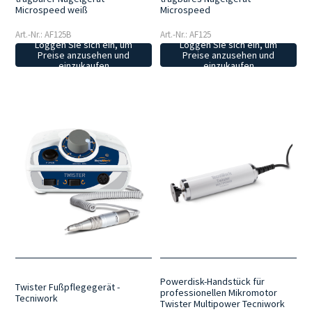
Microspeed weiß
Microspeed
Art.-Nr.: AF125B
Art.-Nr.: AF125
Loggen Sie sich ein, um
Loggen Sie sich ein, um
Preise anzusehen und
Preise anzusehen und
einzukaufen
einzukaufen
Powerdisk-Handstück für
Twister Fußpflegegerät -
professionellen Mikromotor
Tecniwork
Twister Multipower Tecniwork