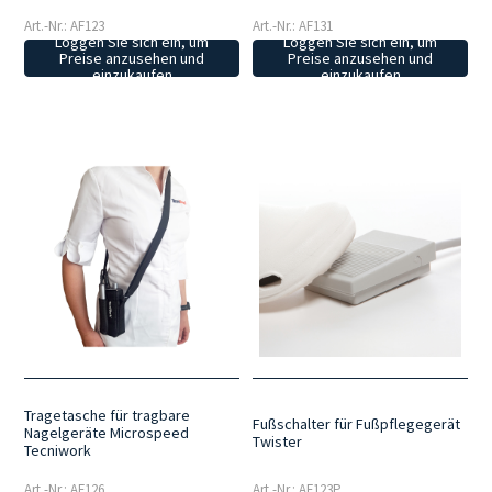
Art.-Nr.: AF123
Art.-Nr.: AF131
Loggen Sie sich ein, um
Loggen Sie sich ein, um
Preise anzusehen und
Preise anzusehen und
einzukaufen
einzukaufen
Tragetasche für tragbare
Fußschalter für Fußpflegegerät
Nagelgeräte Microspeed
Twister
Tecniwork
Art.-Nr.: AF126
Art.-Nr.: AF123P