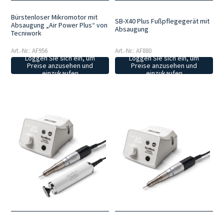
Bürstenloser Mikromotor mit
SB-X40 Plus Fußpflegegerät mit
Absaugung „Air Power Plus“ von
Absaugung
Tecniwork
Art.-Nr.: AF956
Art.-Nr.: AF880
Loggen Sie sich ein, um
Loggen Sie sich ein, um
Preise anzusehen und
Preise anzusehen und
einzukaufen
einzukaufen