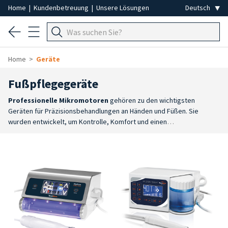
Home
|
Kundenbetreuung
|
Unsere Lösungen
Home
Geräte
Fußpflegegeräte
Professionelle Mikromotoren
gehören zu den wichtigsten
Geräten für Präzisionsbehandlungen an Händen und Füßen. Sie
wurden entwickelt, um Kontrolle, Komfort und einen
unterbrechungsfreien Betrieb zu gewährleisten, und ermöglichen die
präzise Bearbeitung von Nägeln, Nagelhaut, Hornhaut und
Hautverdickungen, wobei sie sich an die unterschiedlichen
beruflichen Anforderungen anpassen.
Maßgeschneiderte
Leistung
: Das Sortiment umfasst Modelle mit unterschiedlichen
Drehzahlen, Drehmomenten, Stromversorgungen und Funktionen, um
für jeden Anwendungsbereich die passende Lösung zu
bieten.
Maximale Kontrolle
: Ergonomische Handstücke für
professionelle Fräsen, geringe Vibrationen und ein reibungsloser