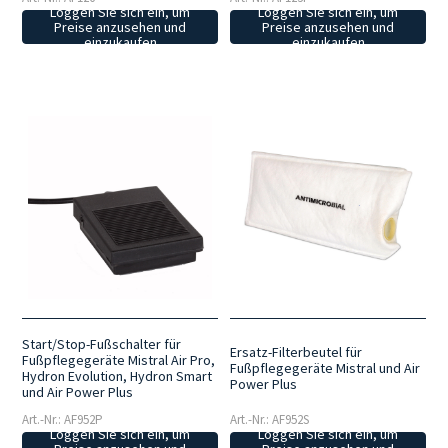
Loggen Sie sich ein, um
Loggen Sie sich ein, um
Preise anzusehen und
Preise anzusehen und
einzukaufen
einzukaufen
Start/Stop-Fußschalter für
Ersatz-Filterbeutel für
Fußpflegegeräte Mistral Air Pro,
Fußpflegegeräte Mistral und Air
Hydron Evolution, Hydron Smart
Power Plus
und Air Power Plus
Art.-Nr.: AF952P
Art.-Nr.: AF952S
Loggen Sie sich ein, um
Loggen Sie sich ein, um