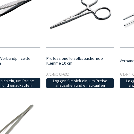
 Verbandpinzette
Professionelle selbstsichernde
Verband
m
Klemme 10 cm
Art.-Nr.: CF632
Art.-Nr.:
sich ein, um Preise
Loggen Sie sich ein, um Preise
Logg
 und einzukaufen
anzusehen und einzukaufen
an