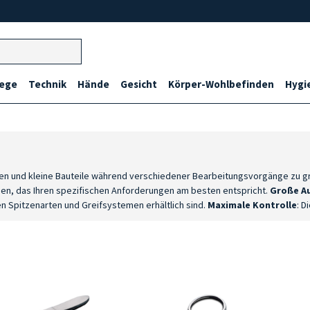
lege
Technik
Hände
Gesicht
Körper-Wohlbefinden
Hygi
lien und kleine Bauteile während verschiedener Bearbeitungsvorgänge zu gr
nen, das Ihren spezifischen Anforderungen am besten entspricht.
Große A
n Spitzenarten und Greifsystemen erhältlich sind.
Maximale Kontrolle
: D
orderliche Handfertigkeit angepasst werden kann.
Edelstahl
: Die aus Edel
sigkeit und lange Lebensdauer.
Für jeden operativen Bedarf
: Dank der u