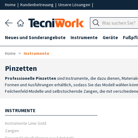
Home
|
Kundenbetreuung
|
Unsere Lösungen
|
Neues und Sonderangebote
Instrumente
Geräte
Fußpf
Home
Instrumente
Pinzetten
Professionelle Pinzetten
sind Instrumente, die dazu dienen, Materia
Formen und Ausführungen erhältlich, sodass Sie das Modell wählen kön
Feilchenfeld-Modelle und selbstsichernde Zangen, die mit verschiedene
Arbeiten, wobei das Instrument an die jeweilige Anwendung und die erf
Sterilisationsverfahren und garantieren Widerstandsfähigkeit, Zuverläs
INSTRUMENTE
Eingriff die am besten geeignete Zange auswählen.
Instrumente Linie Gold
Zangen