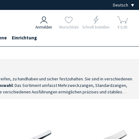
Anmelden
Wunschliste
Schnell bestellen
€ 0,00
ene
Einrichtung
eifen, zu handhaben und sicher festzuhalten. Sie sind in verschiedenen
uswahl
: Das Sortiment umfasst Mehrzweckzangen, Standardzangen,
ie verschiedenen Ausführungen ermöglichen präzises und stabiles
stahl gefertigten Pinzetten eignen sich für Desinfektions- und
nterschiedlichen Formen und Konstruktionsmerkmale lässt sich für jeden