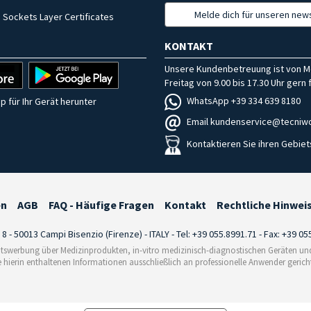
Melde dich für unseren news
 Sockets Layer Certificates
KONTAKT
Unsere Kundenbetreuung ist von M
Freitag von 9.00 bis 17.30 Uhr gern f
WhatsApp +39 334 639 8180
p für Ihr Gerät herunter
Email kundenservice@tecniwo
Kontaktieren Sie ihren Gebiet
en
AGB
FAQ - Häufige Fragen
Kontakt
Rechtliche Hinwei
i 8 - 50013 Campi Bisenzio (Firenze) - ITALY - Tel: +39 055.8991.71 - Fax: +39 0
tswerbung über Medizinprodukten, in-vitro medizinisch-diagnostischen Geräten und 
e hierin enthaltenen Informationen ausschließlich an professionelle Anwender gericht