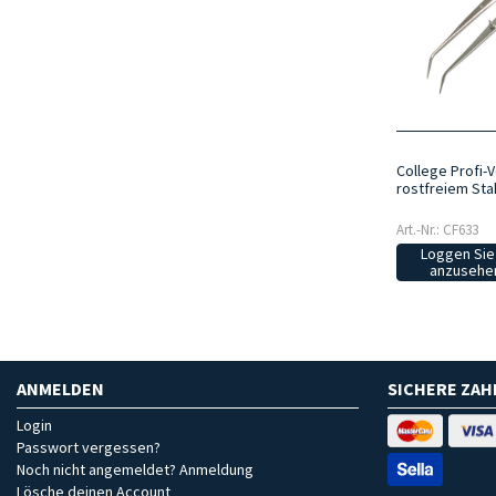
College Profi-
rostfreiem Sta
Art.-Nr.: CF633
Loggen Sie 
anzusehen
ANMELDEN
SICHERE ZA
Login
Passwort vergessen?
Noch nicht angemeldet? Anmeldung
Lösche deinen Account