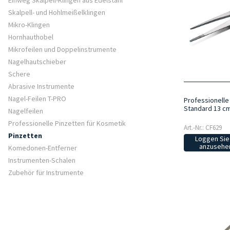
Einweg Skalpell-Klingen aus Edelstahl
Skalpell- und Hohlmeißelklingen
Mikro-Klingen
Hornhauthobel
Mikrofeilen und Doppelinstrumente
Nagelhautschieber
Schere
Abrasive Instrumente
Nagel-Feilen T-PRO
Professionelle
Standard 13 c
Nagelfeilen
Professionelle Pinzetten für Kosmetik
Art.-Nr.: CF629
Pinzetten
Loggen Sie 
anzusehen
Komedonen-Entferner
Instrumenten-Schalen
Zubehör für Instrumente