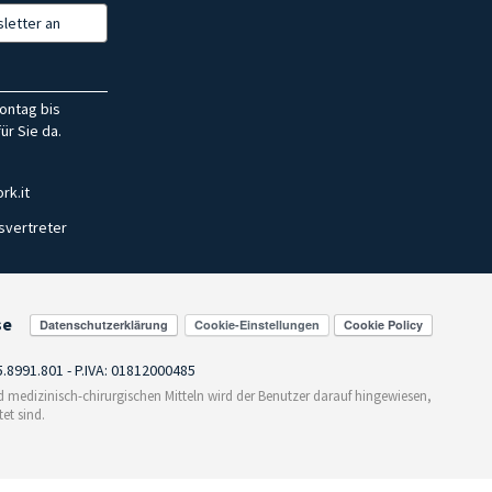
letter an
ontag bis
ür Sie da.
rk.it
svertreter
se
Cookie-Einstellungen
55.8991.801 - P.IVA: 01812000485
medizinisch-chirurgischen Mitteln wird der Benutzer darauf hingewiesen,
et sind.