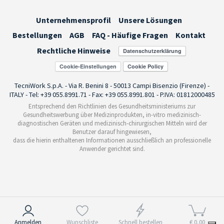
Unternehmensprofil
Unsere Lösungen
Bestellungen
AGB
FAQ - Häufige Fragen
Kontakt
Rechtliche Hinweise
Cookie-Einstellungen
TecniWork S.p.A. - Via R. Benini 8 - 50013 Campi Bisenzio (Firenze) -
ITALY - Tel: +39 055.8991.71 - Fax: +39 055.8991.801 - P.IVA: 01812000485
Entsprechend den Richtlinien des Gesundheitsministeriums zur
Gesundheitswerbung über Medizinprodukten, in-vitro medizinisch-
diagnostischen Geräten und medizinisch-chirurgischen Mitteln wird der
Benutzer darauf hingewiesen,
dass die hierin enthaltenen Informationen ausschließlich an professionelle
Anwender gerichtet sind.
Hinweis bei Erhebung
Anmelden
Wunschliste
Schnell bestellen
€ 0,00