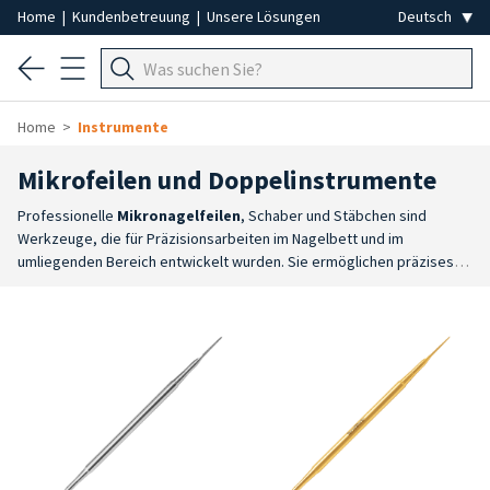
Home
|
Kundenbetreuung
|
Unsere Lösungen
Home
Instrumente
Mikrofeilen und Doppelinstrumente
Professionelle
Mikronagelfeilen
, Schaber und Stäbchen sind
Werkzeuge, die für Präzisionsarbeiten im Nagelbett und im
umliegenden Bereich entwickelt wurden. Sie ermöglichen präzises
Arbeiten bei der Reinigung des Nagels, der Entfernung von
Rückständen sowie der Behandlung von Hornhaut und lokalen
Verdickungen.
Große Auswahl
: Das Sortiment umfasst Mikrofilen,
Schaber und Spatel in verschiedenen Formen und Ausführungen, um
den unterschiedlichen Arbeitsanforderungen gerecht zu
werden.
Präzisionsarbeiten
: Ideal für die Reinigung von Nägeln,
Nagelrillen und den umliegenden Bereichen, wodurch ein sorgfältiges
Arbeiten ermöglicht wird.
Spezielle Funktionen
: Die Mikrofilen
eignen sich zum Reinigen und Feilen, die Spatel erleichtern die