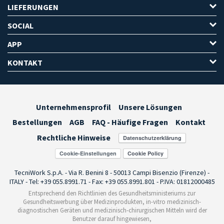
LIEFERUNGEN
SOCIAL
APP
KONTAKT
Unternehmensprofil
Unsere Lösungen
Bestellungen
AGB
FAQ - Häufige Fragen
Kontakt
Rechtliche Hinweise
Cookie-Einstellungen
TecniWork S.p.A. - Via R. Benini 8 - 50013 Campi Bisenzio (Firenze) -
ITALY - Tel: +39 055.8991.71 - Fax: +39 055.8991.801 - P.IVA: 01812000485
Entsprechend den Richtlinien des Gesundheitsministeriums zur
Gesundheitswerbung über Medizinprodukten, in-vitro medizinisch-
diagnostischen Geräten und medizinisch-chirurgischen Mitteln wird der
Benutzer darauf hingewiesen,