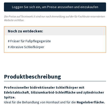
Loggen Sie sich ein, um Preise anzusehen und einzukaufen
Die Preise auf Tecniwork.it sind nur nach Anmeldung auf der für Fachleute reservierten
Website sichtbar.
Noch zu entdecken:
# Fräser für Fußpflegegeräte
# Abrasive Schleifkörper
Produktbeschreibung
Professioneller bidirektionaler Schleifkörper mit
Edelstahlschaft
,
Siliziumkarbid-Schleiffläche und zylindrischer
Spitze.
Ideal für die Behandlung von Hornhaut und für die
Nageloberfläche
.