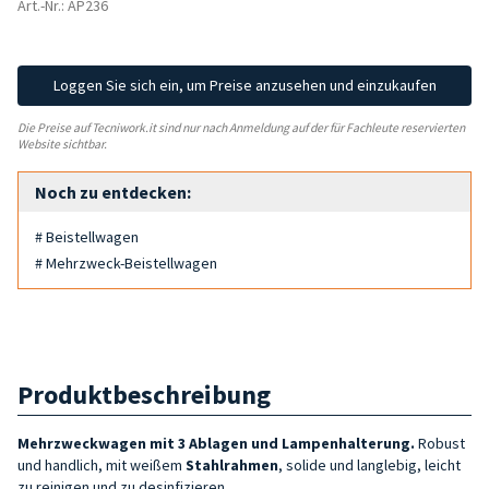
Art.-Nr.: AP236
Loggen Sie sich ein, um Preise anzusehen und einzukaufen
Die Preise auf Tecniwork.it sind nur nach Anmeldung auf der für Fachleute reservierten
Website sichtbar.
Noch zu entdecken:
# Beistellwagen
# Mehrzweck-Beistellwagen
Produktbeschreibung
Mehrzweckwagen mit 3 Ablagen und Lampenhalterung.
Robust
und handlich, mit weißem
Stahlrahmen
, solide und langlebig, leicht
zu reinigen und zu desinfizieren.