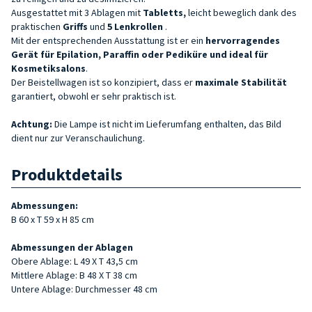
Ausgestattet mit 3 Ablagen mit
Tabletts,
leicht beweglich dank des
praktischen
Griffs
und
5
Lenkrollen
.
Mit der entsprechenden Ausstattung ist er ein
hervorragendes
Gerät für Epilation, Paraffin oder Pediküre und ideal für
Kosmetiksalons
.
Der Beistellwagen ist so konzipiert, dass er
maximale Stabilität
garantiert, obwohl er sehr praktisch ist.
Achtung:
Die Lampe ist nicht im Lieferumfang enthalten, das Bild
dient nur zur Veranschaulichung.
Produktdetails
Abmessungen:
B 60 x T 59 x H 85 cm
Abmessungen der Ablagen
Obere Ablage: L 49 X T 43,5 cm
Mittlere Ablage: B 48 X T 38 cm
Untere Ablage: Durchmesser 48 cm