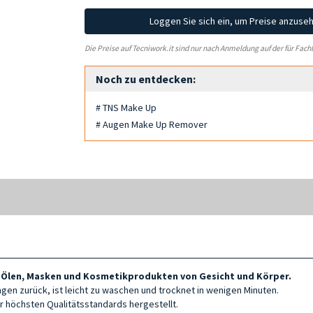
Loggen Sie sich ein, um Preise anzuse
Die Preise auf Tecniwork.it sind nur nach Anmeldung auf der für Fach
Noch zu entdecken:
# TNS Make Up
# Augen Make Up Remover
 Ölen, Masken und Kosmetikprodukten von Gesicht und Körper.
gen zurück, ist leicht zu waschen und trocknet in wenigen Minuten.
er höchsten Qualitätsstandards hergestellt.