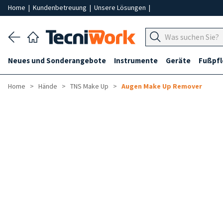
Home
|
Kundenbetreuung
|
Unsere Lösungen
|
Neues und Sonderangebote
Instrumente
Geräte
Fußpf
Home
Hände
TNS Make Up
Augen Make Up Remover