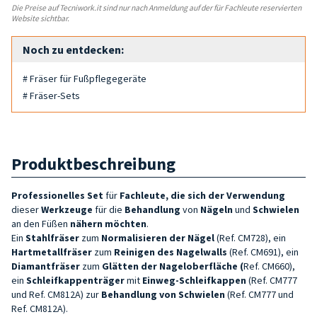
Die Preise auf Tecniwork.it sind nur nach Anmeldung auf der für Fachleute reservierten
Website sichtbar.
Noch zu entdecken:
# Fräser für Fußpflegegeräte
# Fräser-Sets
Produktbeschreibung
Professionelles Set
für
Fachleute, die sich der Verwendung
dieser
Werkzeuge
für die
Behandlung
von
Nägeln
und
Schwielen
an den Füßen
nähern möchten
.
Ein
Stahlfräser
zum
Normalisieren der Nägel
(Ref. CM728), ein
Hartmetallfräser
zum
Reinigen des Nagelwalls
(Ref. CM691), ein
Diamantfräser
zum
Glätten
der Nageloberfläche (
Ref. CM660),
ein
Schleifkappenträger
mit
Einweg-Schleifkappen
(Ref. CM777
und Ref. CM812A) zur
Behandlung von Schwielen
(Ref. CM777 und
Ref. CM812A).