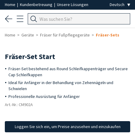
Home
|
Kundenbetreuung
|
Unsere Lösungen
Home
Geräte
Fräser für Fußpflegegeräte
Fräser-Sets
Fräser-Set Start
Fräser-Set bestehend aus Round Schleifkappenträger und Secure
Cap Schleifkappen
Ideal für Anfänger in der Behandlung von Zehennägeln und
Schwielen
Professionelle Ausrüstung für Anfänger
Art.-Nr.: CM902A
Loggen Sie sich ein, um Preise anzusehen und einzukaufen