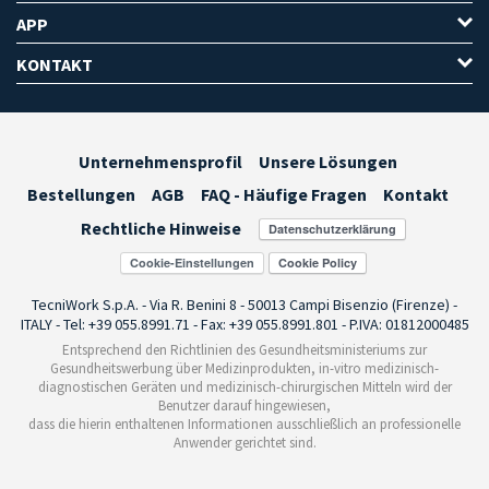
APP
KONTAKT
Unternehmensprofil
Unsere Lösungen
Bestellungen
AGB
FAQ - Häufige Fragen
Kontakt
Rechtliche Hinweise
Cookie-Einstellungen
TecniWork S.p.A. - Via R. Benini 8 - 50013 Campi Bisenzio (Firenze) -
ITALY - Tel: +39 055.8991.71 - Fax: +39 055.8991.801 - P.IVA: 01812000485
Entsprechend den Richtlinien des Gesundheitsministeriums zur
Gesundheitswerbung über Medizinprodukten, in-vitro medizinisch-
diagnostischen Geräten und medizinisch-chirurgischen Mitteln wird der
Benutzer darauf hingewiesen,
dass die hierin enthaltenen Informationen ausschließlich an professionelle
Anwender gerichtet sind.