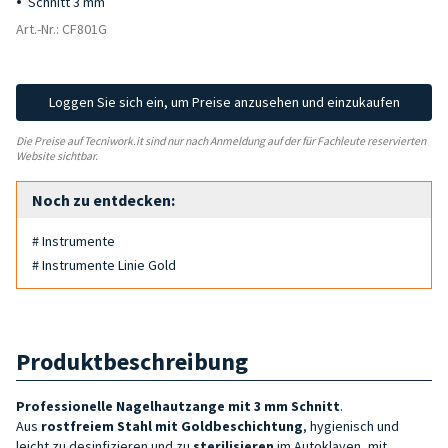
Schnitt 3 mm
Art.-Nr.: CF801G
Loggen Sie sich ein, um Preise anzusehen und einzukaufen
Die Preise auf Tecniwork.it sind nur nach Anmeldung auf der für Fachleute reservierten
Website sichtbar.
Noch zu entdecken:
# Instrumente
# Instrumente Linie Gold
Produktbeschreibung
Professionelle Nagelhautzange mit 3 mm Schnitt
.
Aus
rostfreiem Stahl mit Goldbeschichtung
, hygienisch und
leicht zu desinfizieren und zu
sterilisieren
im Autoklaven, mit