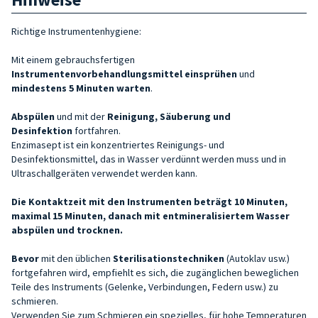
Richtige Instrumentenhygiene:
Mit einem gebrauchsfertigen
Instrumentenvorbehandlungsmittel
einsprühen
und
mindestens 5 Minuten warten
.
Abspülen
und mit der
Reinigung, Säuberung und
Desinfektion
fortfahren.
Enzimasept ist ein konzentriertes Reinigungs- und
Desinfektionsmittel, das in Wasser verdünnt werden muss und in
Ultraschallgeräten verwendet werden kann.
Die Kontaktzeit mit den Instrumenten beträgt 10 Minuten,
maximal 15 Minuten, danach mit entmineralisiertem Wasser
abspülen und trocknen.
Bevor
mit den üblichen
Sterilisationstechniken
(Autoklav usw.)
fortgefahren wird, empfiehlt es sich, die zugänglichen beweglichen
Teile des Instruments (Gelenke, Verbindungen, Federn usw.) zu
schmieren.
Verwenden Sie zum Schmieren ein spezielles, für hohe Temperaturen