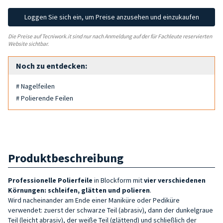
Loggen Sie sich ein, um Preise anzusehen und einzukaufen
Die Preise auf Tecniwork.it sind nur nach Anmeldung auf der für Fachleute reservierten
Website sichtbar.
Noch zu entdecken:
# Nagelfeilen
# Polierende Feilen
Produktbeschreibung
Professionelle Polierfeile
in Blockform mit
vier verschiedenen
Körnungen: schleifen, glätten und polieren
.
Wird nacheinander am Ende einer Maniküre oder Pediküre
verwendet: zuerst der schwarze Teil (abrasiv), dann der dunkelgraue
Teil (leicht abrasiv), der weiße Teil (glättend) und schließlich der