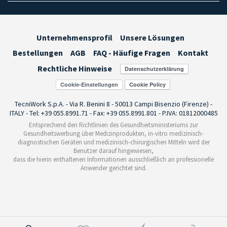
Unternehmensprofil
Unsere Lösungen
Bestellungen
AGB
FAQ - Häufige Fragen
Kontakt
Rechtliche Hinweise
Cookie-Einstellungen
TecniWork S.p.A. - Via R. Benini 8 - 50013 Campi Bisenzio (Firenze) -
ITALY - Tel: +39 055.8991.71 - Fax: +39 055.8991.801 - P.IVA: 01812000485
Entsprechend den Richtlinien des Gesundheitsministeriums zur
Gesundheitswerbung über Medizinprodukten, in-vitro medizinisch-
diagnostischen Geräten und medizinisch-chirurgischen Mitteln wird der
Benutzer darauf hingewiesen,
dass die hierin enthaltenen Informationen ausschließlich an professionelle
Anwender gerichtet sind.