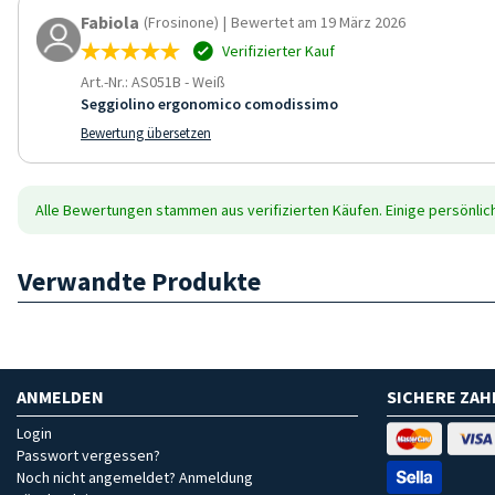
Fabiola
(Frosinone)
|
Bewertet am 19 März 2026
Verifizierter Kauf
Art.-Nr.: AS051B
-
Weiß
Seggiolino ergonomico comodissimo
Bewertung übersetzen
Alle Bewertungen stammen aus verifizierten Käufen. Einige persönli
Verwandte Produkte
ANMELDEN
SICHERE ZA
Login
Passwort vergessen?
Noch nicht angemeldet? Anmeldung