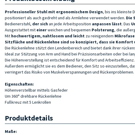
Professioneller Stuhl mit
ergonomischem Design
, bis ins kleinste
positioniert als auch gedreht und als Armlehne verwendet werden.
Die 
Bedienerstuhl,
der sich
an jede Arbeitsposition
anpassen lässt
. Das
U
Ausgestattet mit
einer
weichen und bequemen
Polsterung
, die außer
Mit
hochwertigem, nahtlosem und leicht
zu reinigendem
Mikrofas
Sitzfläche und
Rückenlehne sind
so konzipiert, dass sie Komfort 
Die Rückenlehne stützt den Lendenbereich und bietet dank ihrer rückens
Ideal zur Stützung von Arm und Hand bei Präzisionsarbeiten oder bei l
Die Höhenverstellung ist entscheidend für Komfort und Arbeitseffizienz
Außerdem ermöglicht sie es dem Bediener, den Sitz so einzustellen, das
verringert das Risiko von Muskelverspannungen und Rückenproblemen.
Eigenschaften:
Höhenverstellbar mittels Gasfeder
Um 360° drehbare Rückenlehne
Fußkreuz mit 5 Lenkrollen
Produktdetails
Maße: