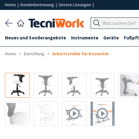
Home
|
Kundenbetreuung
|
Unsere Lösungen
|
Neues und Sonderangebote
Instrumente
Geräte
Fußpf
Home
Einrichtung
Arbeitsstühle für Kosmetik