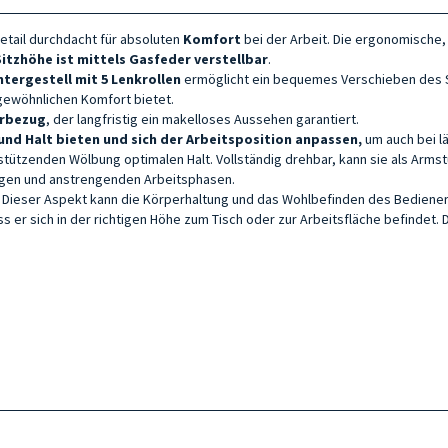
 Detail durchdacht für absoluten
Komfort
bei der Arbeit. Die ergonomische
Sitzhöhe ist
mittels Gasfeder
verstellbar
.
ntergestell mit
5 Lenkrollen
ermöglicht ein bequemes Verschieben des S
gewöhnlichen Komfort bietet.
erbezug
, der langfristig ein makelloses Aussehen garantiert.
und Halt bieten und sich der Arbeitsposition anpassen,
um auch bei l
tützenden Wölbung optimalen Halt. Vollständig drehbar, kann sie als Arms
angen und anstrengenden Arbeitsphasen.
. Dieser Aspekt kann die Körperhaltung und das Wohlbefinden des Bediener
s er sich in der richtigen Höhe zum Tisch oder zur Arbeitsfläche befinde