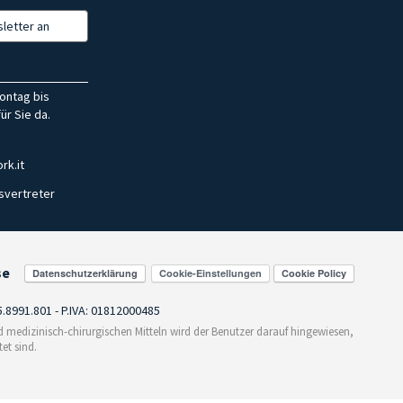
letter an
ontag bis
ür Sie da.
rk.it
svertreter
se
Cookie-Einstellungen
55.8991.801 - P.IVA: 01812000485
medizinisch-chirurgischen Mitteln wird der Benutzer darauf hingewiesen,
et sind.