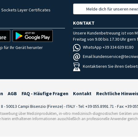
Melde dich für unseren news
 Sockets Layer Certificates
KONTAKT
Unsere Kundenbetreuung ist von M
Freitag von 9.00 bis 17.30 Uhr gern f
WhatsApp +39 334 639 8180
p für Ihr Gerät herunter
Email kundenservice@tecniwo
Kontaktieren Sie ihren Gebiet
en
AGB
FAQ - Häufige Fragen
Kontakt
Rechtliche Hinwei
i 8 - 50013 Campi Bisenzio (Firenze) - ITALY - Tel: +39 055.8991.71 - Fax: +39 0
tswerbung über Medizinprodukten, in-vitro medizinisch-diagnostischen Geräten und 
e hierin enthaltenen Informationen ausschließlich an professionelle Anwender gericht