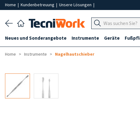
Home
|
Kundenbetreuung
|
Unsere Lösungen
|
Neues und Sonderangebote
Instrumente
Geräte
Fußpf
Home
Instrumente
Nagelhautschieber