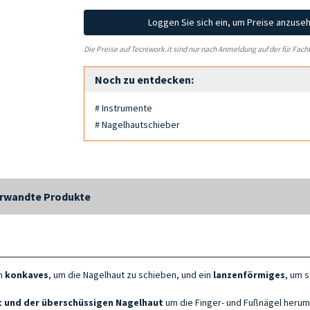
Loggen Sie sich ein, um Preise anzuse
Die Preise auf Tecniwork.it sind nur nach Anmeldung auf der für Fach
Noch zu entdecken:
# Instrumente
# Nagelhautschieber
rwandte Produkte
in
konkaves
, um die Nagelhaut zu schieben, und ein
lanzenförmiges
, um 
t und der
überschüssigen
Nagelhaut
um die Finger- und Fußnägel herum