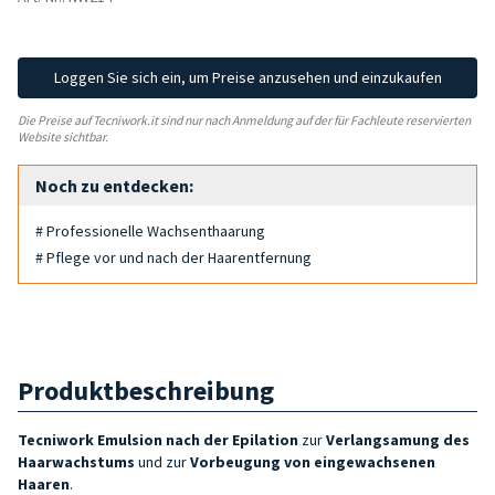
Loggen Sie sich ein, um Preise anzusehen und einzukaufen
Die Preise auf Tecniwork.it sind nur nach Anmeldung auf der für Fachleute reservierten
Website sichtbar.
Noch zu entdecken:
# Professionelle Wachsenthaarung
# Pflege vor und nach der Haarentfernung
Produktbeschreibung
Tecniwork Emulsion nach der Epilation
zur
Verlangsamung des
Haarwachstums
und zur
Vorbeugung von eingewachsenen
Haaren
.