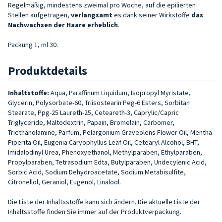
Regelmäßig, mindestens zweimal pro Woche, auf die epilierten
Stellen aufgetragen,
verlangsamt
es dank seiner Wirkstoffe
das
Nachwachsen der Haare erheblich
.
Packung 1, ml 30.
Produktdetails
Inhaltstoffe:
Aqua, Paraffinum Liquidum, Isopropyl Myristate,
Glycerin, Polysorbate-60, Triisostearin Peg-6 Esters, Sorbitan
Stearate, Ppg-25 Laureth-25, Ceteareth-3, Caprylic/Capric
Triglyceride, Maltodextrin, Papain, Bromelain, Carbomer,
Triethanolamine, Parfum, Pelargonium Graveolens Flower Oil, Mentha
Piperita Oil, Eugenia Caryophyllus Leaf Oil, Cetearyl Alcohol, BHT,
Imidalodinyl Urea, Phenoxyethanol, Methylparaben, Ethylparaben,
Propylparaben, Tetrasodium Edta, Butylparaben, Undecylenic Acid,
Sorbic Acid, Sodium Dehydroacetate, Sodium Metabisulfite,
Citronellol, Geraniol, Eugenol, Linalool.
Die Liste der Inhaltsstoffe kann sich ändern. Die aktuelle Liste der
Inhaltsstoffe finden Sie immer auf der Produktverpackung.