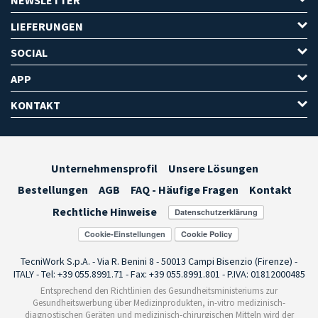
LIEFERUNGEN
SOCIAL
APP
KONTAKT
Unternehmensprofil
Unsere Lösungen
Bestellungen
AGB
FAQ - Häufige Fragen
Kontakt
Rechtliche Hinweise
Cookie-Einstellungen
TecniWork S.p.A. - Via R. Benini 8 - 50013 Campi Bisenzio (Firenze) -
ITALY - Tel: +39 055.8991.71 - Fax: +39 055.8991.801 - P.IVA: 01812000485
Entsprechend den Richtlinien des Gesundheitsministeriums zur
Gesundheitswerbung über Medizinprodukten, in-vitro medizinisch-
diagnostischen Geräten und medizinisch-chirurgischen Mitteln wird der