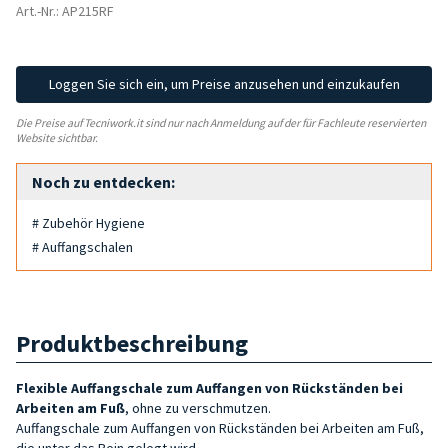
Art.-Nr.: AP215RF
Loggen Sie sich ein, um Preise anzusehen und einzukaufen
Die Preise auf Tecniwork.it sind nur nach Anmeldung auf der für Fachleute reservierten
Website sichtbar.
Noch zu entdecken:
# Zubehör Hygiene
# Auffangschalen
Produktbeschreibung
Flexible Auffangschale zum Auffangen von Rückständen bei
Arbeiten am Fuß
, ohne zu verschmutzen.
Auffangschale zum Auffangen von Rückständen bei Arbeiten am Fuß,
die unter das Bein gelegt wird.