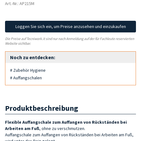
Art.-Nr.: AP215M
Loggen Sie sich ein, um Preise anzusehen und einzukaufen
Die Preise auf Tecniwork.it sind nur nach Anmeldung auf der für Fachleute reservierten
Website sichtbar.
Noch zu entdecken:
# Zubehör Hygiene
# Auffangschalen
Produktbeschreibung
Flexible Auffangschale zum Auffangen von Rückständen bei
Arbeiten am Fuß
, ohne zu verschmutzen.
Auffangschale zum Auffangen von Rückständen bei Arbeiten am Fuß,
wird unter das Bein gelegt.