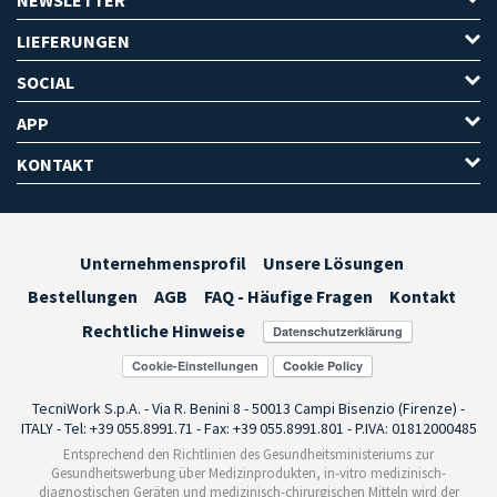
LIEFERUNGEN
SOCIAL
APP
KONTAKT
Unternehmensprofil
Unsere Lösungen
Bestellungen
AGB
FAQ - Häufige Fragen
Kontakt
Rechtliche Hinweise
Cookie-Einstellungen
TecniWork S.p.A. - Via R. Benini 8 - 50013 Campi Bisenzio (Firenze) -
ITALY - Tel: +39 055.8991.71 - Fax: +39 055.8991.801 - P.IVA: 01812000485
Entsprechend den Richtlinien des Gesundheitsministeriums zur
Gesundheitswerbung über Medizinprodukten, in-vitro medizinisch-
diagnostischen Geräten und medizinisch-chirurgischen Mitteln wird der