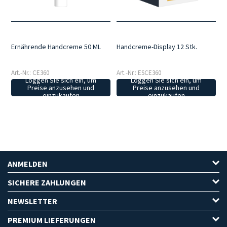
Ernährende Handcreme 50 ML
Handcreme-Display 12 Stk.
Art.-Nr.: CE360
Art.-Nr.: ESCE360
Loggen Sie sich ein, um
Loggen Sie sich ein, um
Preise anzusehen und
Preise anzusehen und
einzukaufen
einzukaufen
ANMELDEN
SICHERE ZAHLUNGEN
NEWSLETTER
PREMIUM LIEFERUNGEN