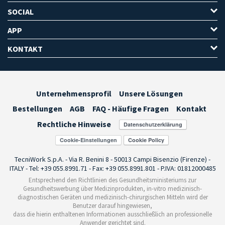
SOCIAL
APP
KONTAKT
Unternehmensprofil
Unsere Lösungen
Bestellungen
AGB
FAQ - Häufige Fragen
Kontakt
Rechtliche Hinweise
Cookie-Einstellungen
TecniWork S.p.A. - Via R. Benini 8 - 50013 Campi Bisenzio (Firenze) -
ITALY - Tel: +39 055.8991.71 - Fax: +39 055.8991.801 - P.IVA: 01812000485
Entsprechend den Richtlinien des Gesundheitsministeriums zur
Gesundheitswerbung über Medizinprodukten, in-vitro medizinisch-
diagnostischen Geräten und medizinisch-chirurgischen Mitteln wird der
Benutzer darauf hingewiesen,
dass die hierin enthaltenen Informationen ausschließlich an professionelle
Anwender gerichtet sind.