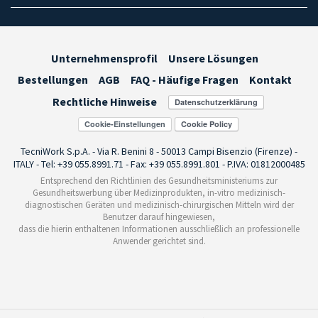
Unternehmensprofil
Unsere Lösungen
Bestellungen
AGB
FAQ - Häufige Fragen
Kontakt
Rechtliche Hinweise
Cookie-Einstellungen
TecniWork S.p.A. - Via R. Benini 8 - 50013 Campi Bisenzio (Firenze) -
ITALY - Tel: +39 055.8991.71 - Fax: +39 055.8991.801 - P.IVA: 01812000485
Entsprechend den Richtlinien des Gesundheitsministeriums zur
Gesundheitswerbung über Medizinprodukten, in-vitro medizinisch-
diagnostischen Geräten und medizinisch-chirurgischen Mitteln wird der
Benutzer darauf hingewiesen,
dass die hierin enthaltenen Informationen ausschließlich an professionelle
Anwender gerichtet sind.