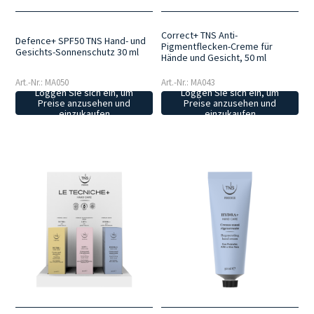
Correct+ TNS Anti-
Defence+ SPF50 TNS Hand- und
Pigmentflecken-Creme für
Gesichts-Sonnenschutz 30 ml
Hände und Gesicht, 50 ml
Art.-Nr.: MA050
Art.-Nr.: MA043
Loggen Sie sich ein, um
Loggen Sie sich ein, um
Preise anzusehen und
Preise anzusehen und
einzukaufen
einzukaufen