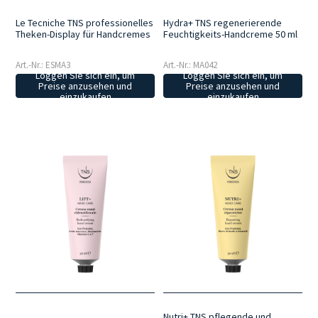
Le Tecniche TNS professionelles
Hydra+ TNS regenerierende
Theken-Display für Handcremes
Feuchtigkeits-Handcreme 50 ml
Art.-Nr.: ESMA3
Art.-Nr.: MA042
Loggen Sie sich ein, um
Loggen Sie sich ein, um
Preise anzusehen und
Preise anzusehen und
einzukaufen
einzukaufen
Nutri+ TNS pflegende und