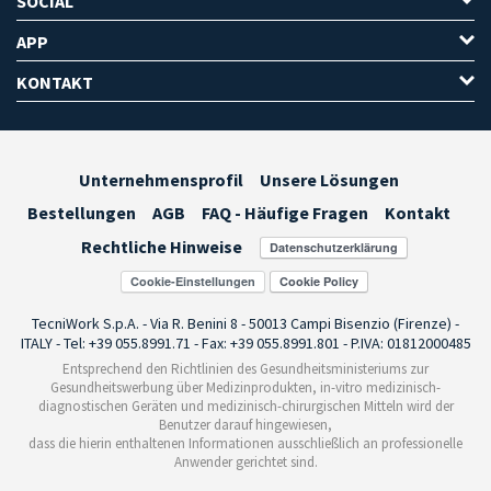
SOCIAL
APP
KONTAKT
Unternehmensprofil
Unsere Lösungen
Bestellungen
AGB
FAQ - Häufige Fragen
Kontakt
Rechtliche Hinweise
Cookie-Einstellungen
TecniWork S.p.A. - Via R. Benini 8 - 50013 Campi Bisenzio (Firenze) -
ITALY - Tel: +39 055.8991.71 - Fax: +39 055.8991.801 - P.IVA: 01812000485
Entsprechend den Richtlinien des Gesundheitsministeriums zur
Gesundheitswerbung über Medizinprodukten, in-vitro medizinisch-
diagnostischen Geräten und medizinisch-chirurgischen Mitteln wird der
Benutzer darauf hingewiesen,
dass die hierin enthaltenen Informationen ausschließlich an professionelle
Anwender gerichtet sind.