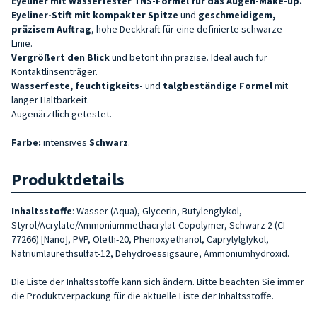
Eyeliner mit wasserfester TNS-Formel für das Augen-Make-up.
Eyeliner-Stift mit
kompakter Spitze
und
geschmeidigem,
präzisem Auftrag
, hohe Deckkraft für eine definierte schwarze
Linie.
Vergrößert den Blick
und betont ihn präzise. Ideal auch für
Kontaktlinsenträger.
Wasserfeste, feuchtigkeits-
und
talgbeständige Formel
mit
langer Haltbarkeit.
Augenärztlich getestet.
Farbe:
intensives
Schwarz
.
Produktdetails
Inhaltsstoffe
: Wasser (Aqua), Glycerin, Butylenglykol,
Styrol/Acrylate/Ammoniummethacrylat-Copolymer, Schwarz 2 (CI
77266) [Nano], PVP, Oleth-20, Phenoxyethanol, Caprylylglykol,
Natriumlaurethsulfat-12, Dehydroessigsäure, Ammoniumhydroxid.
Die Liste der Inhaltsstoffe kann sich ändern. Bitte beachten Sie immer
die Produktverpackung für die aktuelle Liste der Inhaltsstoffe.