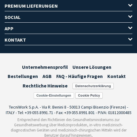
PREMIUM LIEFERUNGEN
SOCIAL
APP
KONTAKT
Unternehmensprofil
Unsere Lösungen
Bestellungen
AGB
FAQ - Häufige Fragen
Kontakt
Rechtliche Hinweise
Cookie-Einstellungen
TecniWork S.p.A. - Via R. Benini 8 - 50013 Campi Bisenzio (Firenze) -
ITALY - Tel: +39 055.8991.71 - Fax: +39 055.8991.801 - P.IVA: 01812000485
Entsprechend den Richtlinien des Gesundheitsministeriums zur
Gesundheitswerbung über Medizinprodukten, in-vitro medizinisch-
diagnostischen Geräten und medizinisch-chirurgischen Mitteln wird der
Benutzer darauf hingewiesen,