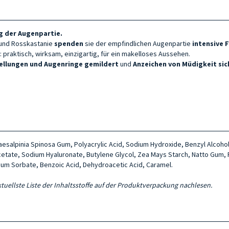
g der Augenpartie.
n und Rosskastanie
spenden
sie der empfindlichen Augenpartie
intensive 
: praktisch, wirksam, einzigartig, für ein makelloses Aussehen.
ellungen und Augenringe
gemildert
und
Anzeichen von Müdigkeit sic
 Caesalpinia Spinosa Gum, Polyacrylic Acid, Sodium Hydroxide, Benzyl Alcoho
cetate, Sodium Hyaluronate, Butylene Glycol, Zea Mays Starch, Natto Gum, 
ium Sorbate, Benzoic Acid, Dehydroacetic Acid, Caramel.
aktuellste Liste der Inhaltsstoffe auf der Produktverpackung nachlesen.