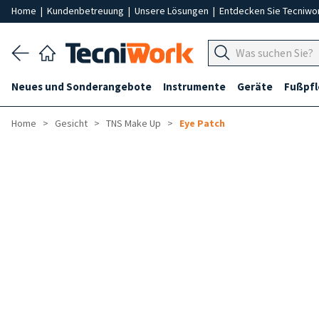
Home
|
Kundenbetreuung
|
Unsere Lösungen
|
Entdecken Sie Tecniwo
Neues und Sonderangebote
Instrumente
Geräte
Fußpf
Home
Gesicht
TNS Make Up
Eye Patch