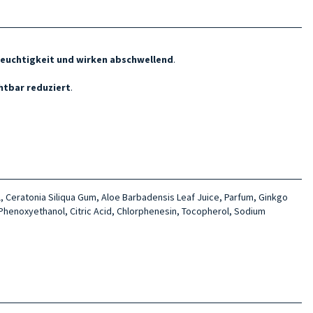
Feuchtigkeit und wirken abschwellend
.
htbar reduziert
.
l, Ceratonia Siliqua Gum, Aloe Barbadensis Leaf Juice, Parfum, Ginkgo
Phenoxyethanol, Citric Acid, Chlorphenesin, Tocopherol, Sodium