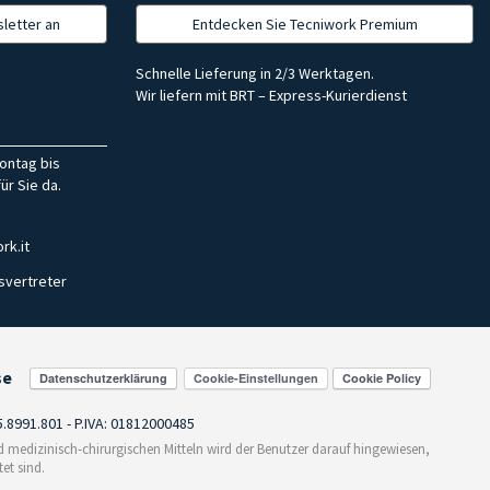
letter an
Entdecken Sie Tecniwork Premium
Schnelle Lieferung in 2/3 Werktagen.
Wir liefern mit BRT – Express-Kurierdienst
ontag bis
ür Sie da.
rk.it
svertreter
se
Cookie-Einstellungen
55.8991.801 - P.IVA: 01812000485
medizinisch-chirurgischen Mitteln wird der Benutzer darauf hingewiesen,
et sind.