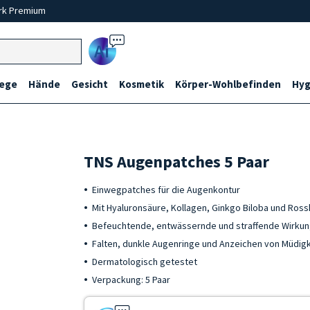
rk Premium
Ai
lege
Hände
Gesicht
Kosmetik
Körper-Wohlbefinden
Hyg
TNS Augenpatches 5 Paar
Einwegpatches für die Augenkontur
Mit Hyaluronsäure, Kollagen, Ginkgo Biloba und Ros
Befeuchtende, entwässernde und straffende Wirkung
Falten, dunkle Augenringe und Anzeichen von Müdigk
Dermatologisch getestet
Verpackung: 5 Paar