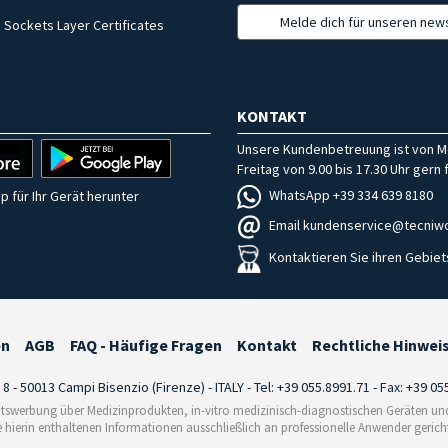
Melde dich für unseren news
 Sockets Layer Certificates
KONTAKT
Unsere Kundenbetreuung ist von M
Freitag von 9.00 bis 17.30 Uhr gern f
WhatsApp +39 334 639 8180
p für Ihr Gerät herunter
Email kundenservice@tecniwo
Kontaktieren Sie ihren Gebiet
en
AGB
FAQ - Häufige Fragen
Kontakt
Rechtliche Hinwei
i 8 - 50013 Campi Bisenzio (Firenze) - ITALY - Tel: +39 055.8991.71 - Fax: +39 0
tswerbung über Medizinprodukten, in-vitro medizinisch-diagnostischen Geräten und 
e hierin enthaltenen Informationen ausschließlich an professionelle Anwender gericht