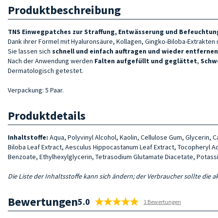
Produktbeschreibung
TNS Einwegpatches zur Straffung, Entwässerung und Befeuchtun
Dank ihrer Formel mit Hyaluronsäure, Kollagen, Gingko-Biloba-Extrakte
Sie lassen sich
schnell und einfach auftragen und wieder entfernen
Nach der Anwendung werden
Falten aufgefüllt und geglättet
,
Schw
Dermatologisch getestet.
Verpackung: 5 Paar.
Produktdetails
Inhaltstoffe:
Aqua, Polyvinyl Alcohol, Kaolin, Cellulose Gum, Glycerin,
Biloba Leaf Extract, Aesculus Hippocastanum Leaf Extract, Tocopheryl A
Benzoate, Ethylhexylglycerin, Tetrasodium Glutamate Diacetate, Potass
Die Liste der Inhaltsstoffe kann sich ändern; der Verbraucher sollte die 
Bewertungen
5.0
1 Bewertungen