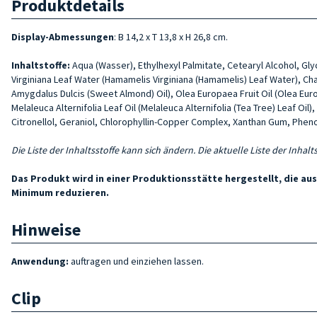
Produktdetails
Display-Abmessungen
: B 14,2 x T 13,8 x H 26,8 cm.
Inhaltstoffe:
Aqua (Wasser), Ethylhexyl Palmitate, Cetearyl Alcohol, Gl
Virginiana Leaf Water (Hamamelis Virginiana (Hamamelis) Leaf Water), Cha
Amygdalus Dulcis (Sweet Almond) Oil), Olea Europaea Fruit Oil (Olea Eur
Melaleuca Alternifolia Leaf Oil (Melaleuca Alternifolia (Tea Tree) Leaf Oi
Citronellol, Geraniol, Chlorophyllin-Copper Complex, Xanthan Gum, Phen
Die Liste der Inhaltsstoffe kann sich ändern. Die aktuelle Liste der Inha
Das Produkt wird in einer Produktionsstätte hergestellt, die a
Minimum reduzieren.
Hinweise
Anwendung:
auftragen und einziehen lassen.
Clip