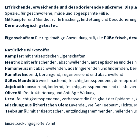
Erfrischende, erweichende und desodorierende Fußcreme: Displa
Speziell für geschwollene, müde und abgespannte Füße.
Mit Kampfer und Menthol zur Erfrischung, Entfettung und Desodorierung,
Dermatologisch getestet.
Eigenschaften:
Die regelmäßige Anwendung hilft, die
Füße frisch, des
Natürliche Wirkstoffe:
Kampfer:
mit antiseptischen Eigenschaften
Menthol:
mit erfrischenden, abschwellenden, antiseptischen und desin
Hamamelis:
mit abschwellenden, adstringierenden und lindernden, ber
Kamille:
lindernd, beruhigend, regenerierend und abschwellend
Süßes Mandelöl:
weichmachend, feuchtigkeitsspendend, dermoprotekt
Jojobaöl:
tonisierend, lindernd, feuchtigkeitsspendend und elastifizie
Olivenöl:
Restrukturierung und Anti-Age-Wirkung
Urea:
feuchtigkeitsspendend, verbessert die Fähigkeit der Epidermis, 
Mischung aus ätherischen Ölen:
Lavendel, Weißer Teebaum, Fichte, M
Teebaumöl:
mit antiseptischen, entzündungshemmenden, heilenden 
Einzelpackungsgröße 75 ml