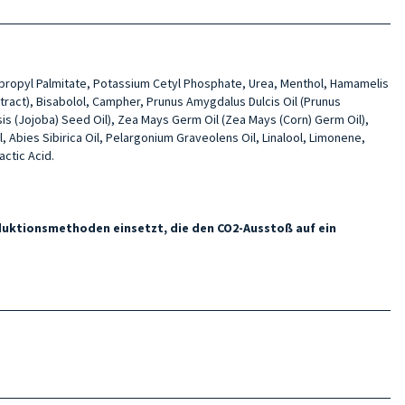
sopropyl Palmitate, Potassium Cetyl Phosphate, Urea, Menthol, Hamamelis
tract), Bisabolol, Campher, Prunus Amygdalus Dulcis Oil (Prunus
is (Jojoba) Seed Oil), Zea Mays Germ Oil (Zea Mays (Corn) Germ Oil),
l, Abies Sibirica Oil, Pelargonium Graveolens Oil, Linalool, Limonene,
ctic Acid.
oduktionsmethoden einsetzt, die den CO2-Ausstoß auf ein