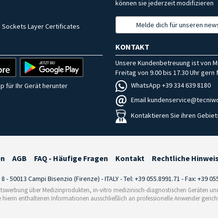
können sie jederzeit modifizieren
Melde dich für unseren news
 Sockets Layer Certificates
KONTAKT
Unsere Kundenbetreuung ist von M
Freitag von 9.00 bis 17.30 Uhr gern f
WhatsApp +39 334 639 8180
p für Ihr Gerät herunter
Email kundenservice@tecniwo
Kontaktieren Sie ihren Gebiet
en
AGB
FAQ - Häufige Fragen
Kontakt
Rechtliche Hinwei
i 8 - 50013 Campi Bisenzio (Firenze) - ITALY - Tel: +39 055.8991.71 - Fax: +39 0
tswerbung über Medizinprodukten, in-vitro medizinisch-diagnostischen Geräten und 
e hierin enthaltenen Informationen ausschließlich an professionelle Anwender gericht