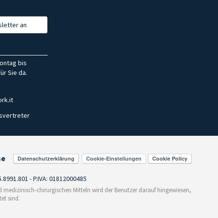
letter an
ontag bis
ür Sie da.
rk.it
svertreter
se
Cookie-Einstellungen
55.8991.801 - P.IVA: 01812000485
medizinisch-chirurgischen Mitteln wird der Benutzer darauf hingewiesen,
et sind.