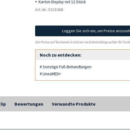
Karton-Display mit 12 Stück
Art.-Nr.: ESCE408
Loggen Sie sich ein, um Preise anzuse
Die Preise auf Tecniwork.it sind nur nach Anmeldung auf der für Fach
Noch zu entdecken:
# Sonstige Fuß-Behandlungen
# LineaMED+
lip
Bewertungen
Verwandte Produkte