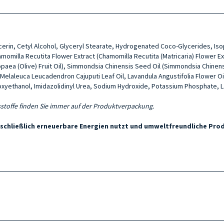
ycerin, Cetyl Alcohol, Glyceryl Stearate, Hydrogenated Coco-Glycerides, I
momilla Recutita Flower Extract (Chamomilla Recutita (Matricaria) Flower Ex
opaea (Olive) Fruit Oil), Simmondsia Chinensis Seed Oil (Simmondsia Chinens
l), Melaleuca Leucadendron Cajuputi Leaf Oil, Lavandula Angustifolia Flower Oi
oxyethanol, Imidazolidinyl Urea, Sodium Hydroxide, Potassium Phosphate, La
ltsstoffe finden Sie immer auf der Produktverpackung.
usschließlich erneuerbare Energien nutzt und umweltfreundliche Pr