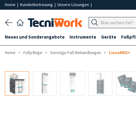
Home
|
Kundenbetreuung
|
Unsere Lösungen
|
Neues und Sonderangebote
Instrumente
Geräte
Fußpf
Home
Fußpflege
Sonstige Fuß-Behandlungen
LineaMED+