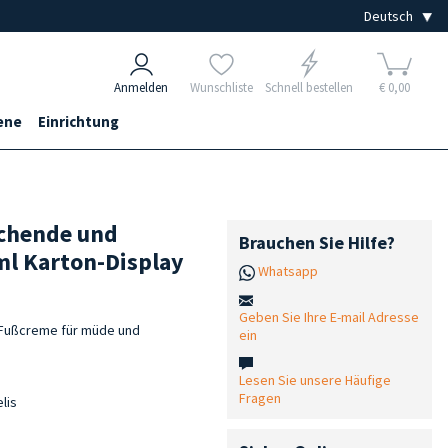
Anmelden
Wunschliste
Schnell bestellen
€ 0,00
ene
Einrichtung
achende und
Brauchen Sie Hilfe?
l Karton-Display
Whatsapp
Geben Sie Ihre E-mail Adresse
Fußcreme für müde und
ein
Lesen Sie unsere Häufige
Fragen
lis