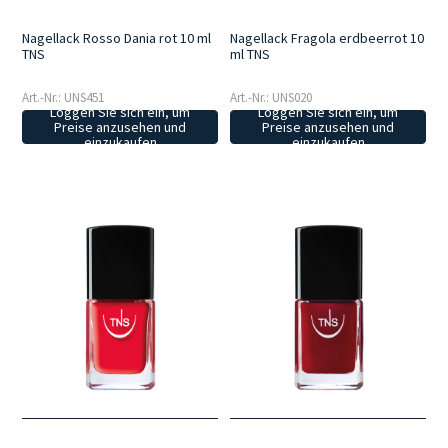
Nagellack Rosso Dania rot 10 ml
Nagellack Fragola erdbeerrot 10
TNS
ml TNS
Art.-Nr.: UNS451
Art.-Nr.: UNS020
Loggen Sie sich ein, um
Loggen Sie sich ein, um
Preise anzusehen und
Preise anzusehen und
einzukaufen
einzukaufen