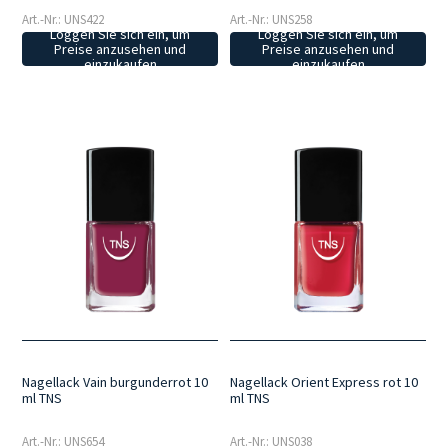
Art.-Nr.: UNS422
Art.-Nr.: UNS258
Loggen Sie sich ein, um
Loggen Sie sich ein, um
Preise anzusehen und
Preise anzusehen und
einzukaufen
einzukaufen
Nagellack Vain burgunderrot 10
Nagellack Orient Express rot 10
ml TNS
ml TNS
Art.-Nr.: UNS654
Art.-Nr.: UNS038