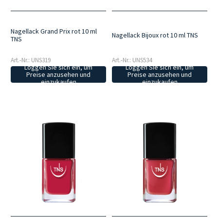
Nagellack Grand Prix rot 10 ml
Nagellack Bijoux rot 10 ml TNS
TNS
Art.-Nr.: UNS319
Art.-Nr.: UNS534
Loggen Sie sich ein, um
Loggen Sie sich ein, um
Preise anzusehen und
Preise anzusehen und
einzukaufen
einzukaufen