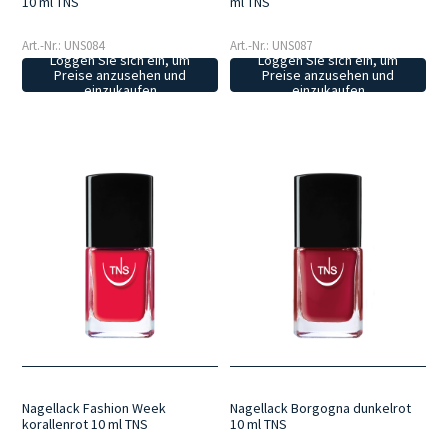
10 ml TNS
ml TNS
Art.-Nr.: UNS084
Art.-Nr.: UNS087
Loggen Sie sich ein, um
Loggen Sie sich ein, um
Preise anzusehen und
Preise anzusehen und
einzukaufen
einzukaufen
Nagellack Fashion Week
Nagellack Borgogna dunkelrot
korallenrot 10 ml TNS
10 ml TNS