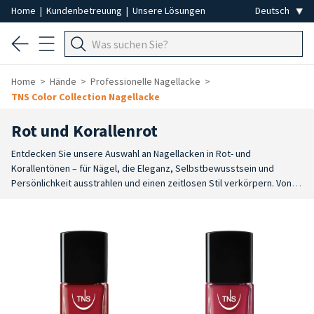
Home
|
Kundenbetreuung
|
Unsere Lösungen
Home
Hände
Professionelle Nagellacke
TNS Color Collection Nagellacke
Rot und Korallenrot
Entdecken Sie unsere Auswahl an Nagellacken in Rot- und
Korallentönen – für Nägel, die Eleganz, Selbstbewusstsein und
Persönlichkeit ausstrahlen und einen zeitlosen Stil verkörpern.
Von
ikonischen Rottönen wie Feuerrot und Lackrot bis hin zu wärmeren
Nuancen wie Koralle und Orangerot. Jede Farbe unterstreicht den
Nagel mit Charakter und Eleganz.
Rot ist ein Symbol für zeitlosen Stil:
Farbtöne wie Weinrot, Erdbeerrot und Terrakotta sorgen für eine
raffinierte und stets makellose Maniküre. Lebhaftere Varianten wie
Koralle und Erdbeerrot verleihen Frische und Leuchtkraft.
Diese
Farben eignen sich ideal sowohl für die professionelle Maniküre als
auch für die Pediküre und garantieren ein gleichmäßiges und