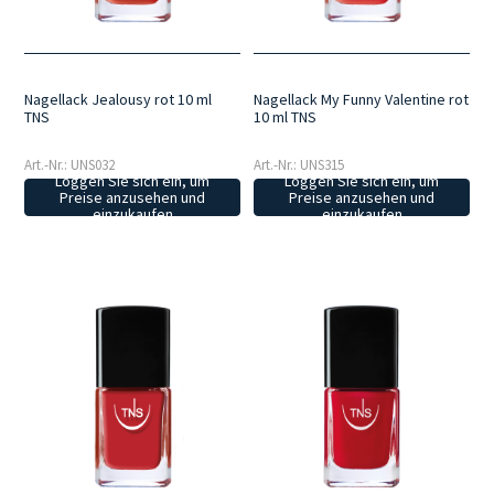
Nagellack Jealousy rot 10 ml
Nagellack My Funny Valentine rot
TNS
10 ml TNS
Art.-Nr.: UNS032
Art.-Nr.: UNS315
Loggen Sie sich ein, um
Loggen Sie sich ein, um
Preise anzusehen und
Preise anzusehen und
einzukaufen
einzukaufen