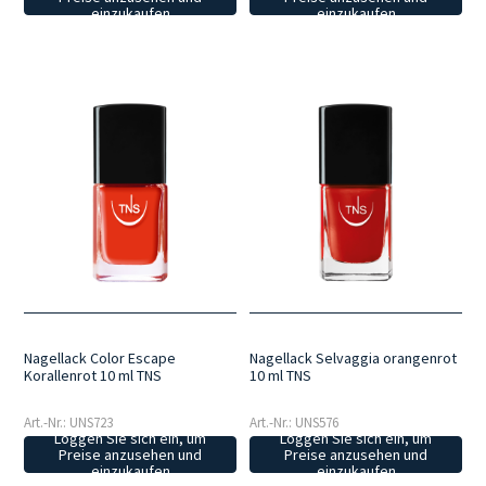
einzukaufen
einzukaufen
Nagellack Color Escape
Nagellack Selvaggia orangenrot
Korallenrot 10 ml TNS
10 ml TNS
Art.-Nr.: UNS723
Art.-Nr.: UNS576
Loggen Sie sich ein, um
Loggen Sie sich ein, um
Preise anzusehen und
Preise anzusehen und
einzukaufen
einzukaufen