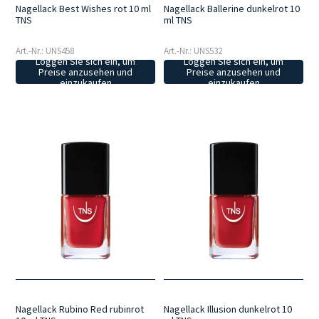
Nagellack Best Wishes rot 10 ml
Nagellack Ballerine dunkelrot 10
TNS
ml TNS
Art.-Nr.: UNS458
Art.-Nr.: UNS532
Loggen Sie sich ein, um
Loggen Sie sich ein, um
Preise anzusehen und
Preise anzusehen und
einzukaufen
einzukaufen
Nagellack Rubino Red rubinrot
Nagellack Illusion dunkelrot 10