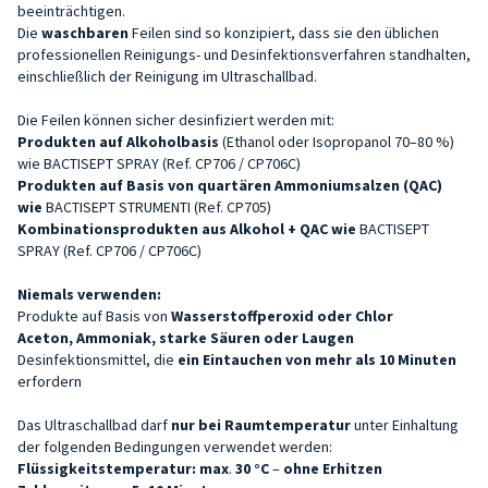
beeinträchtigen.
Die
waschbaren
Feilen sind so konzipiert, dass sie den üblichen
professionellen Reinigungs- und Desinfektionsverfahren standhalten,
einschließlich der Reinigung im Ultraschallbad.
Die Feilen können sicher desinfiziert werden mit:
Produkten auf Alkoholbasis
(Ethanol oder Isopropanol 70–80 %)
wie BACTISEPT SPRAY (Ref. CP706 / CP706C)
Produkten auf Basis von quartären Ammoniumsalzen (QAC)
wie
BACTISEPT STRUMENTI (Ref. CP705)
Kombinationsprodukten aus Alkohol + QAC wie
BACTISEPT
SPRAY (Ref. CP706 / CP706C)
Niemals verwenden:
Produkte auf Basis von
Wasserstoffperoxid oder Chlor
Aceton, Ammoniak, starke Säuren oder Laugen
Desinfektionsmittel, die
ein Eintauchen von mehr als 10 Minuten
erfordern
Das Ultraschallbad darf
nur bei Raumtemperatur
unter Einhaltung
der folgenden Bedingungen verwendet werden:
Flüssigkeitstemperatur:
max
.
30 °C
–
ohne Erhitzen