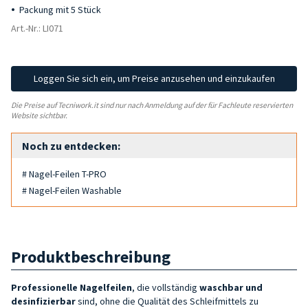
Packung mit 5 Stück
Art.-Nr.: LI071
Loggen Sie sich ein, um Preise anzusehen und einzukaufen
Die Preise auf Tecniwork.it sind nur nach Anmeldung auf der für Fachleute reservierten
Website sichtbar.
Noch zu entdecken:
# Nagel-Feilen T-PRO
# Nagel-Feilen Washable
Produktbeschreibung
Professionelle Nagelfeilen
, die vollständig
waschbar und
desinfizierbar
sind, ohne die Qualität des Schleifmittels zu