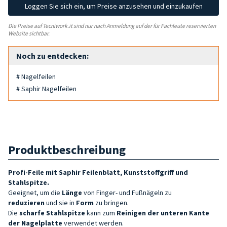
Loggen Sie sich ein, um Preise anzusehen und einzukaufen
Die Preise auf Tecniwork.it sind nur nach Anmeldung auf der für Fachleute reservierten
Website sichtbar.
Noch zu entdecken:
# Nagelfeilen
# Saphir Nagelfeilen
Produktbeschreibung
Profi-Feile mit
Saphir Feilenblatt
, Kunststoffgriff und
Stahlspitze.
Geeignet, um die
Länge
von Finger- und Fußnägeln zu
reduzieren
und sie in
Form
zu bringen.
Die
scharfe
Stahlspitze
kann zum
Reinigen der unteren Kante
der
Nagelplatte
verwendet werden.