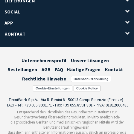
LIEFERUNGEN
SOCIAL
APP
KONTAKT
Unternehmensprofil
Unsere Lösungen
Bestellungen
AGB
FAQ - Häufige Fragen
Kontakt
Rechtliche Hinweise
Cookie-Einstellungen
TecniWork S.p.A. - Via R. Benini 8 - 50013 Campi Bisenzio (Firenze) -
ITALY - Tel: +39 055.8991.71 - Fax: +39 055.8991.801 - P.IVA: 01812000485
Entsprechend den Richtlinien des Gesundheitsministeriums zur
Gesundheitswerbung über Medizinprodukten, in-vitro medizinisch-
diagnostischen Geräten und medizinisch-chirurgischen Mitteln wird der
Benutzer darauf hingewiesen,
dass die hierin enthaltenen Informationen ausschließlich an professionelle