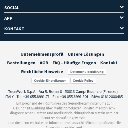
SOCIAL
APP
KONTAKT
Unternehmensprofil
Unsere Lösungen
Bestellungen
AGB
FAQ - Häufige Fragen
Kontakt
Rechtliche Hinweise
Cookie-Einstellungen
TecniWork S.p.A. - Via R. Benini 8 - 50013 Campi Bisenzio (Firenze) -
ITALY - Tel: +39 055.8991.71 - Fax: +39 055.8991.801 - P.IVA: 01812000485
Entsprechend den Richtlinien des Gesundheitsministeriums zur
Gesundheitswerbung über Medizinprodukten, in-vitro medizinisch-
diagnostischen Geräten und medizinisch-chirurgischen Mitteln wird der
Benutzer darauf hingewiesen,
dass die hierin enthaltenen Informationen ausschließlich an professionelle
Anwender gerichtet sind.