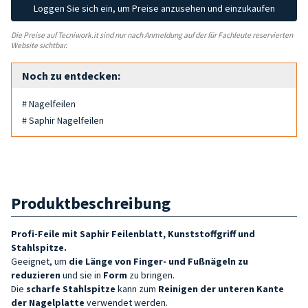
Loggen Sie sich ein, um Preise anzusehen und einzukaufen
Die Preise auf Tecniwork.it sind nur nach Anmeldung auf der für Fachleute reservierten
Website sichtbar.
Noch zu entdecken:
# Nagelfeilen
# Saphir Nagelfeilen
Produktbeschreibung
Profi-Feile mit
Saphir Feilenblatt
, Kunststoffgriff und
Stahlspitze.
Geeignet, um
die Länge von
Finger- und Fußnägeln zu
reduzieren
und sie in
Form
zu bringen.
Die
scharfe
Stahlspitze
kann zum
Reinigen der unteren Kante
der
Nagelplatte
verwendet werden.