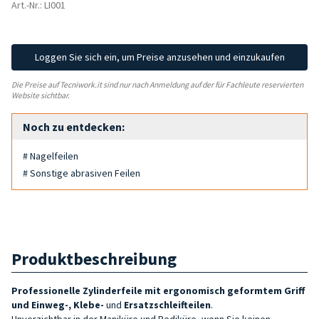
Art.-Nr.: LI001
Loggen Sie sich ein, um Preise anzusehen und einzukaufen
Die Preise auf Tecniwork.it sind nur nach Anmeldung auf der für Fachleute reservierten
Website sichtbar.
Noch zu entdecken:
# Nagelfeilen
# Sonstige abrasiven Feilen
Produktbeschreibung
Professionelle Zylinderfeile mit ergonomisch geformtem Griff
und Einweg-, Klebe-
und
Ersatz
schleifteilen
.
Unverzichtbar in der Maniküre und Pediküre, wenn Sie keinen