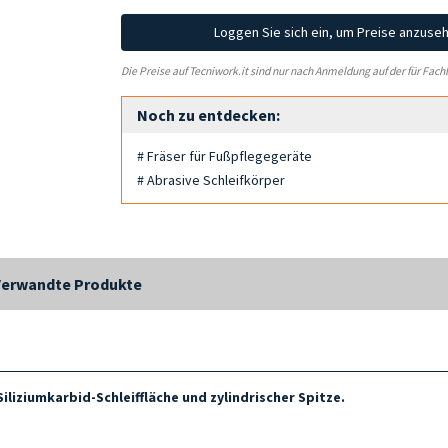
Loggen Sie sich ein, um Preise anzuse
Die Preise auf Tecniwork.it sind nur nach Anmeldung auf der für Fach
Noch zu entdecken:
# Fräser für Fußpflegegeräte
# Abrasive Schleifkörper
Verwandte Produkte
Siliziumkarbid-Schleiffläche und
zylindrischer Spitze.