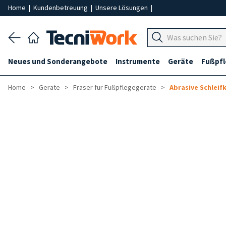
Home
|
Kundenbetreuung
|
Unsere Lösungen
|
Neues und Sonderangebote
Instrumente
Geräte
Fußpf
Home
Geräte
Fräser für Fußpflegegeräte
Abrasive Schleif