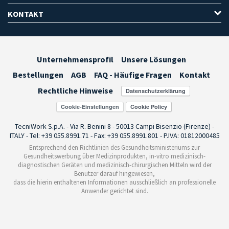
KONTAKT
Unternehmensprofil
Unsere Lösungen
Bestellungen
AGB
FAQ - Häufige Fragen
Kontakt
Rechtliche Hinweise
Cookie-Einstellungen
TecniWork S.p.A. - Via R. Benini 8 - 50013 Campi Bisenzio (Firenze) -
ITALY - Tel: +39 055.8991.71 - Fax: +39 055.8991.801 - P.IVA: 01812000485
Entsprechend den Richtlinien des Gesundheitsministeriums zur
Gesundheitswerbung über Medizinprodukten, in-vitro medizinisch-
diagnostischen Geräten und medizinisch-chirurgischen Mitteln wird der
Benutzer darauf hingewiesen,
dass die hierin enthaltenen Informationen ausschließlich an professionelle
Anwender gerichtet sind.