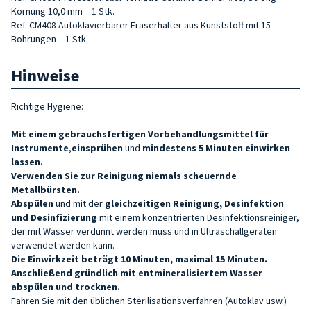
Körnung 10,0 mm – 1 Stk.
Ref. CM408 Autoklavierbarer Fräserhalter aus Kunststoff mit 15
Bohrungen – 1
Stk.
Hinweise
Richtige Hygiene:
Mit einem gebrauchsfertigen Vorbehandlungsmittel für
Instrumente
,
einsprühen
und
mindestens 5 Minuten einwirken
lassen.
Verwenden Sie zur Reinigung niemals scheuernde
Metallbürsten.
Abspülen
und mit der
gleichzeitigen Reinigung, Desinfektion
und Desinfizierung
mit einem konzentrierten Desinfektionsreiniger,
der mit Wasser verdünnt werden muss und in Ultraschallgeräten
verwendet werden kann.
Die Einwirkzeit beträgt 10 Minuten, maximal 15 Minuten.
Anschließend gründlich mit entmineralisiertem Wasser
abspülen und trocknen.
Fahren Sie mit den üblichen Sterilisationsverfahren (Autoklav usw.)