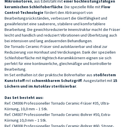
Mikromotoren
, aus Edelstahl mit
einer hochleistungsfähigen
keramischen Schleifoberfläche
. Die spezielle Rille mit
Flow
Control-Technologie
fördert den Abtransport von
Bearbeitungsrückständen, verbessert die Gleitfähigkeit und
gewährleistet eine sauberere, stabilere und komfortablere
Bearbeitung. Die gewichtsreduzierte Innenstruktur macht die Fräser
leicht und handlich und reduziert Vibrationen und Überhitzung auch
bei intensiven und lang andauernden Behandlungen.
Die Tornado Ceramic-Fräser sind autoklavierbar und ideal zur
Reduzierung von Hornhaut und Verdickungen. Dank der speziellen
Schleifoberfläche mit Hightech-Keramikkörnern eignen sie sich
perfekt für eine kontinuierliche, gleichmäßige und kontrollierte
Bearbeitung.
Im Set enthalten ist der praktische Bohrerhalter aus
stoßfestem
Kunststoff
mit
schwenkbarem Schutzgriff
. Ausgestattet mit
15
Löchern und
im Autoklav sterilisierbar
.
Das Set besteht aus:
Ref. CM006 Professioneller Tornado Ceramic-Fräser #35, Ultra-
Körnung, 10,0 mm – 1 Stk.
Ref. CM007 Professioneller Tornado Ceramic-Bohrer #50, Extra-
Körnung 10,0 mm – 1 Stk.
Ref. CM008 Professioneller Tornado Ceramic-Bohrer #60, Strong-