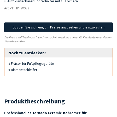
Autoklavierbarer Bohrerhalter mit 15 Löchern
Art.-Nr.: IPTW033
Loggen Sie sich ein, um Preise anzusehen und einzukaufen
Die Preise auf Tecniwork.it sind nur nach Anmeldung auf der für Fachleute reservierten
Website sichtbar.
Noch zu entdecken:
# Fräser für Fußpflegegeräte
# Diamantschleifer
Produktbeschreibung
Professionelles Tornado Ceramic-Bohrerset für