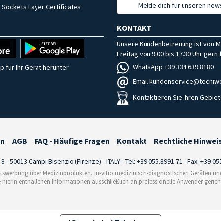
Melde dich für unseren news
 Sockets Layer Certificates
KONTAKT
Unsere Kundenbetreuung ist von M
Freitag von 9.00 bis 17.30 Uhr gern f
WhatsApp +39 334 639 8180
p für Ihr Gerät herunter
Email kundenservice@tecniwo
Kontaktieren Sie ihren Gebiet
en
AGB
FAQ - Häufige Fragen
Kontakt
Rechtliche Hinwei
i 8 - 50013 Campi Bisenzio (Firenze) - ITALY - Tel: +39 055.8991.71 - Fax: +39 0
tswerbung über Medizinprodukten, in-vitro medizinisch-diagnostischen Geräten und 
e hierin enthaltenen Informationen ausschließlich an professionelle Anwender gericht