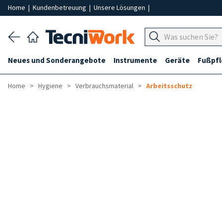
Home
|
Kundenbetreuung
|
Unsere Lösungen
|
Neues und Sonderangebote
Instrumente
Geräte
Fußpf
Home
Hygiene
Verbrauchsmaterial
Arbeitsschutz