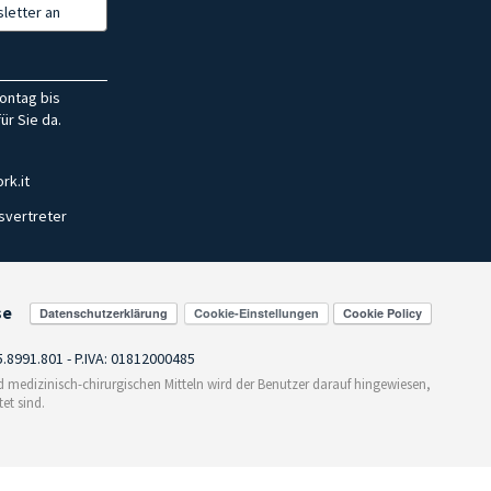
letter an
ontag bis
ür Sie da.
rk.it
svertreter
se
Cookie-Einstellungen
55.8991.801 - P.IVA: 01812000485
medizinisch-chirurgischen Mitteln wird der Benutzer darauf hingewiesen,
et sind.