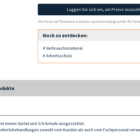
Loggen Sie sich ein, um Preise anzuse
Die Preise auf Tecniwork.it sind nur nach Anmeldung auf der für Fach
Noch zu entdecken:
# Verbrauchsmaterial
# Arbeitsschutz
odukte
mit einem Gürtel und 3/4-Ärmeln ausgestattet.
chönheitsbehandlungen sowohl vom Kunden als auch vom Fachpersonal verw