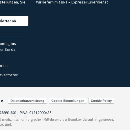
stellungen, Sie
Wir liefern mit BRT – Express-Kurierdienst
letter an
ontag bis
ür Sie da.
rk.it
svertreter
se
Cookie-Einstellungen
55.8991.801 - P.IVA: 01812000485
medizinisch-chirurgischen Mitteln wird der Benutzer darauf hingewiesen,
et sind.