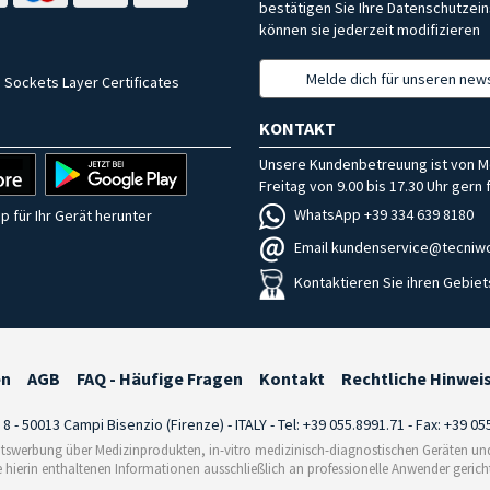
bestätigen Sie Ihre Datenschutzein
können sie jederzeit modifizieren
Melde dich für unseren news
 Sockets Layer Certificates
KONTAKT
Unsere Kundenbetreuung ist von M
Freitag von 9.00 bis 17.30 Uhr gern f
WhatsApp +39 334 639 8180
p für Ihr Gerät herunter
Email kundenservice@tecniwo
Kontaktieren Sie ihren Gebiet
en
AGB
FAQ - Häufige Fragen
Kontakt
Rechtliche Hinwei
i 8 - 50013 Campi Bisenzio (Firenze) - ITALY - Tel: +39 055.8991.71 - Fax: +39 0
tswerbung über Medizinprodukten, in-vitro medizinisch-diagnostischen Geräten und 
e hierin enthaltenen Informationen ausschließlich an professionelle Anwender gericht