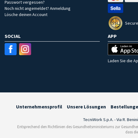
Passwort vergessen?
Noch nicht angemeldet? Anmeldung
Lösche deinen Account
Secure
SOCIAL
APP
Laden Sie die Ap
Unternehmensprofil
Unsere Lösungen
Bestellung
TecniWork S.p.A. - Via R. Benin
Entsprechend den Richtlinien des Gesundheitsministeriums zur Gesundhei
dass di