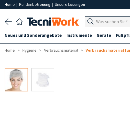
Home
|
Kundenbetreuung
|
Unsere Lösungen
|
Neues und Sonderangebote
Instrumente
Geräte
Fußpf
Home
Hygiene
Verbrauchsmaterial
Verbrauchsmaterial fü