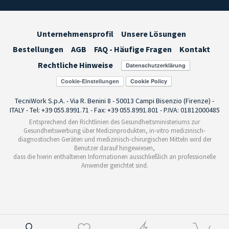
Unternehmensprofil
Unsere Lösungen
Bestellungen
AGB
FAQ - Häufige Fragen
Kontakt
Rechtliche Hinweise
Cookie-Einstellungen
TecniWork S.p.A. - Via R. Benini 8 - 50013 Campi Bisenzio (Firenze) -
ITALY - Tel: +39 055.8991.71 - Fax: +39 055.8991.801 - P.IVA: 01812000485
Entsprechend den Richtlinien des Gesundheitsministeriums zur
Gesundheitswerbung über Medizinprodukten, in-vitro medizinisch-
diagnostischen Geräten und medizinisch-chirurgischen Mitteln wird der
Benutzer darauf hingewiesen,
dass die hierin enthaltenen Informationen ausschließlich an professionelle
Anwender gerichtet sind.