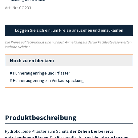
Art.-Nr.: CO233
Loggen Sie sich ein, um Preise anzusehen und einzukaufen
Die Preise auf Tecniwork.it sind nur nach Anmeldung auf der für Fachleute reservierten
Website sichtbar.
Noch zu entdecken:
# Hühneraugenringe und Pflaster
# Hühneraugenringe in Verkaufspackung
Produktbeschreibung
Hydrokolloide Pflaster zum Schutz
der
Zehen bei bereits
entstandenen Blasen
. Die Blasenpflaster sind die
ideale Lösung