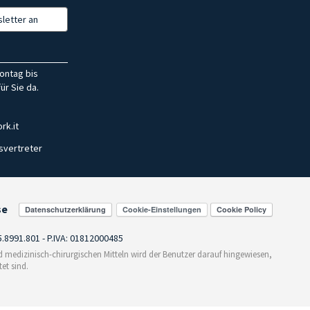
letter an
ontag bis
ür Sie da.
rk.it
svertreter
se
Cookie-Einstellungen
55.8991.801 - P.IVA: 01812000485
medizinisch-chirurgischen Mitteln wird der Benutzer darauf hingewiesen,
et sind.