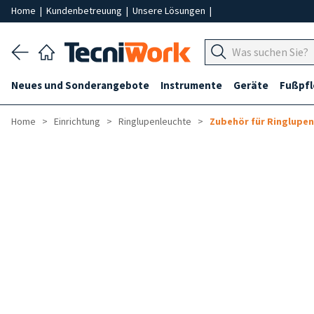
Home
|
Kundenbetreuung
|
Unsere Lösungen
|
Neues und Sonderangebote
Instrumente
Geräte
Fußpf
Home
Einrichtung
Ringlupenleuchte
Zubehör für Ringlupe