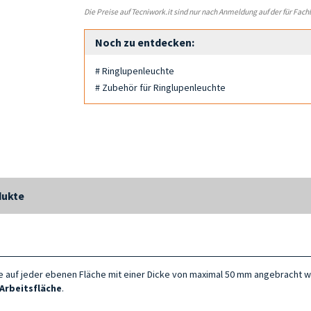
Die Preise auf Tecniwork.it sind nur nach Anmeldung auf der für Fach
Noch zu entdecken:
# Ringlupenleuchte
# Zubehör für Ringlupenleuchte
dukte
ie auf jeder ebenen Fläche mit einer Dicke von maximal 50 mm angebracht 
Arbeitsfläche
.