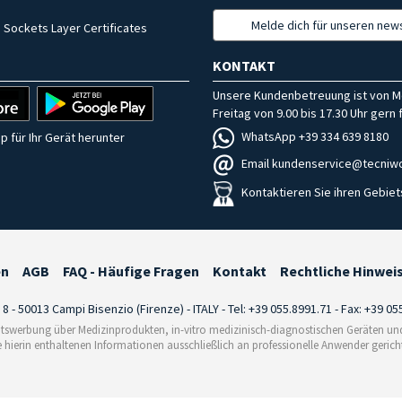
Melde dich für unseren news
 Sockets Layer Certificates
KONTAKT
Unsere Kundenbetreuung ist von M
Freitag von 9.00 bis 17.30 Uhr gern f
WhatsApp +39 334 639 8180
p für Ihr Gerät herunter
Email kundenservice@tecniwo
Kontaktieren Sie ihren Gebiet
en
AGB
FAQ - Häufige Fragen
Kontakt
Rechtliche Hinwei
i 8 - 50013 Campi Bisenzio (Firenze) - ITALY - Tel: +39 055.8991.71 - Fax: +39 0
tswerbung über Medizinprodukten, in-vitro medizinisch-diagnostischen Geräten und 
e hierin enthaltenen Informationen ausschließlich an professionelle Anwender gericht