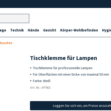
lege
Technik
Hände
Gesicht
Körper-Wohlbefinden
Hygi
nleuchte
Tischklemme für Lampen
Tischklemme für professionelle Lampen
Für Oberflächen mit einer Dicke von maximal 50 mm
Farbe: Weiß
Art.-Nr.: AP963
Loggen Sie sich ein, um Preise anzuse