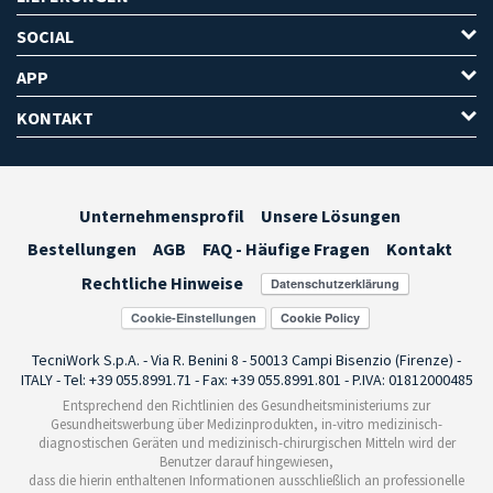
SOCIAL
APP
KONTAKT
Unternehmensprofil
Unsere Lösungen
Bestellungen
AGB
FAQ - Häufige Fragen
Kontakt
Rechtliche Hinweise
Cookie-Einstellungen
TecniWork S.p.A. - Via R. Benini 8 - 50013 Campi Bisenzio (Firenze) -
ITALY - Tel: +39 055.8991.71 - Fax: +39 055.8991.801 - P.IVA: 01812000485
Entsprechend den Richtlinien des Gesundheitsministeriums zur
Gesundheitswerbung über Medizinprodukten, in-vitro medizinisch-
diagnostischen Geräten und medizinisch-chirurgischen Mitteln wird der
Benutzer darauf hingewiesen,
dass die hierin enthaltenen Informationen ausschließlich an professionelle