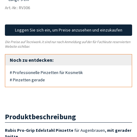
Art.-Nr.: RV306
Loggen Sie sich ein, um Preise anzusehen und einzukaufen
Die Preise auf Tecniwork.it sind nur nach Anmeldung auf der für Fachleute reservierten
Website sichtbar.
Noch zu entdecken:
# Professionelle Pinzetten für Kosmetik
# Pinzetten gerade
Produktbeschreibung
Rubis Pro-Grip Edelstahl Pinzette
für Augenbrauen
, mit gerader
Spitze
.