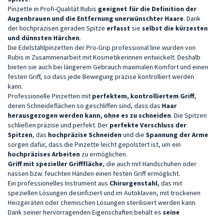
Pinzette in Profi-Qualität
Rubis
geeignet für die Definition der
Augenbrauen und die Entfernung unerwünschter Haare
. Dank
der hochpräzisen geraden Spitze
erfasst
sie
selbst die kürzesten
und dünnsten Härchen
.
Die Edelstahlpinzetten der Pro-Grip professional line wurden von
Rubis in Zusammenarbeit mit Kosmetikerinnen entwickelt. Deshalb
bieten sie auch bei längerem Gebrauch maximalen Komfort und einen
festen Griff, so dass jede Bewegung präzise kontrolliert werden
kann.
Professionelle Pinzetten mit
perfektem,
kontrolliertem
Griff
,
deren Schneideflächen so geschliffen sind, dass das
Haar
herausgezogen werden kann, ohne es zu schneiden
. Die Spitzen
schließen präzise und perfekt. Der
perfekte Verschluss der
Spitzen
, das
hochpräzise Schneiden
und die
Spannung der Arme
sorgen dafür, dass die Pinzette leicht gepolstert ist, um ein
hochpräzises Arbeiten
zu ermöglichen.
Griff mit spezieller Grifffläche
, die auch mit Handschuhen oder
nassen bzw. feuchten Händen einen festen Griff ermöglicht.
Ein professionelles Instrument aus
Chirurgenstahl
, das mit
speziellen Lösungen desinfiziert und im Autoklaven, mit trockenen
Heizgeräten oder chemischen Lösungen sterilisiert werden kann.
Dank seiner hervorragenden Eigenschaften behält es
seine