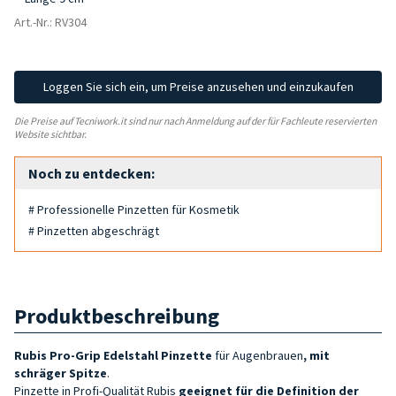
Art.-Nr.: RV304
Loggen Sie sich ein, um Preise anzusehen und einzukaufen
Die Preise auf Tecniwork.it sind nur nach Anmeldung auf der für Fachleute reservierten
Website sichtbar.
Noch zu entdecken:
# Professionelle Pinzetten für Kosmetik
# Pinzetten abgeschrägt
Produktbeschreibung
Rubis Pro-Grip Edelstahl Pinzette
für Augenbrauen
, mit
schräger Spitze
.
Pinzette in Profi-Qualität
Rubis
geeignet für die Definition der