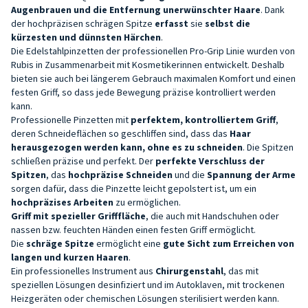
Augenbrauen und die Entfernung unerwünschter Haare
. Dank
der hochpräzisen schrägen Spitze
erfasst
sie
selbst die
kürzesten und dünnsten Härchen
.
Die Edelstahlpinzetten der professionellen Pro-Grip Linie wurden von
Rubis in Zusammenarbeit mit Kosmetikerinnen entwickelt. Deshalb
bieten sie auch bei längerem Gebrauch maximalen Komfort und einen
festen Griff, so dass jede Bewegung präzise kontrolliert werden
kann.
Professionelle Pinzetten mit
perfektem,
kontrolliertem
Griff
,
deren Schneideflächen so geschliffen sind, dass das
Haar
herausgezogen werden kann, ohne es zu schneiden
. Die Spitzen
schließen präzise und perfekt. Der
perfekte Verschluss der
Spitzen
, das
hochpräzise Schneiden
und die
Spannung der Arme
sorgen dafür, dass die Pinzette leicht gepolstert ist, um ein
hochpräzises Arbeiten
zu ermöglichen.
Griff mit spezieller Grifffläche
, die auch mit Handschuhen oder
nassen bzw. feuchten Händen einen festen Griff ermöglicht.
Die
schräge Spitze
ermöglicht eine
gute Sicht zum Erreichen von
langen und kurzen Haaren
.
Ein professionelles Instrument aus
Chirurgenstahl
, das mit
speziellen Lösungen desinfiziert und im Autoklaven, mit trockenen
Heizgeräten oder chemischen Lösungen sterilisiert werden kann.