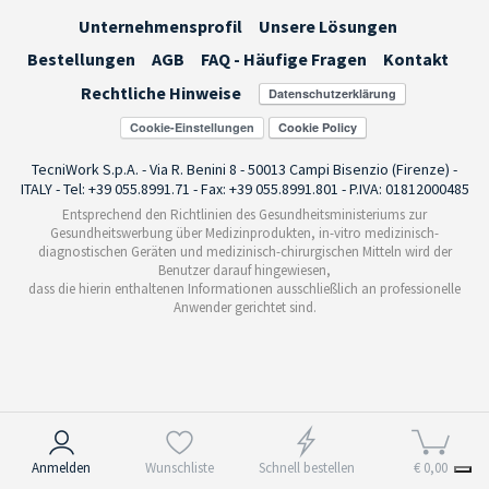
Unternehmensprofil
Unsere Lösungen
Bestellungen
AGB
FAQ - Häufige Fragen
Kontakt
Rechtliche Hinweise
Cookie-Einstellungen
TecniWork S.p.A. - Via R. Benini 8 - 50013 Campi Bisenzio (Firenze) -
ITALY - Tel: +39 055.8991.71 - Fax: +39 055.8991.801 - P.IVA: 01812000485
Entsprechend den Richtlinien des Gesundheitsministeriums zur
Gesundheitswerbung über Medizinprodukten, in-vitro medizinisch-
diagnostischen Geräten und medizinisch-chirurgischen Mitteln wird der
Benutzer darauf hingewiesen,
dass die hierin enthaltenen Informationen ausschließlich an professionelle
Anwender gerichtet sind.
Hinweis bei Erhebung
Anmelden
Wunschliste
Schnell bestellen
€ 0,00